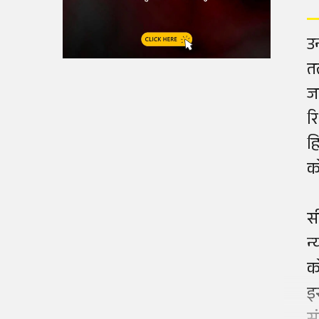
उ
त
ज
र
ह
क
स
न
क
इ