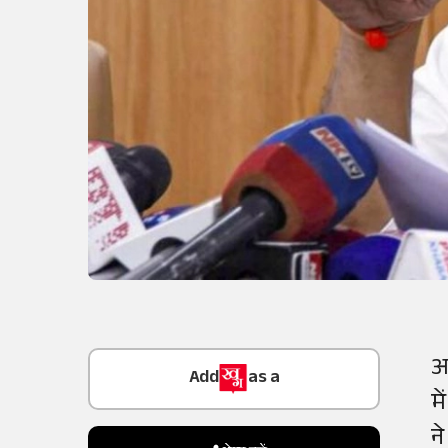
Add
as a
अ
Trusted Source on
म
न