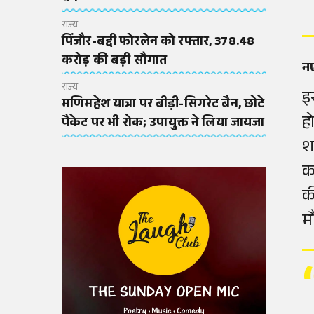
राज्य
पिंजौर-बद्दी फोरलेन को रफ्तार, 378.48
करोड़ की बड़ी सौगात
नए
राज्य
इ
मणिमहेश यात्रा पर बीड़ी-सिगरेट बैन, छोटे
ह
पैकेट पर भी रोक; उपायुक्त ने लिया जायजा
श
क
क
म