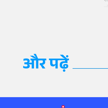
स
ल
और पढ़ें