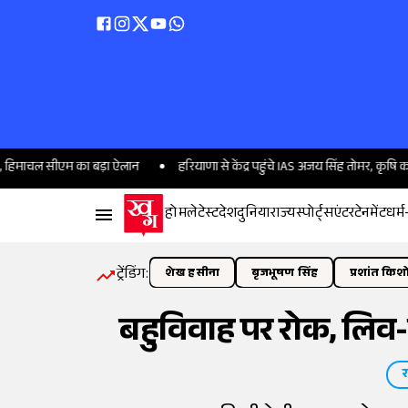
ल सीएम का बड़ा ऐलान
हरियाणा से केंद्र पहुंचे IAS अजय सिंह तोमर, कृषि कल्याण वि
होम
लेटेस्ट
देश
दुनिया
राज्य
स्पोर्ट्स
एंटरटेनमेंट
धर्म
ट्रेंडिंग:
शेख हसीना
बृजभूषण सिंह
प्रशांत किश
बहुविवाह पर रोक, लिव-इ
र