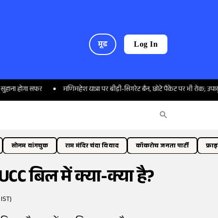
मूड
Log In
गा सफर
मणिमहेश यात्रा पर बीड़ी-सिगरेट बैन, छोटे पैकेट पर भी रोक; उपायुक्त ने लिय
सोनम वांगचुक
राम मंदिर चंदा विवाद
कॉकरोच जनता पार्टी
फ्रा
C बिल में क्या-क्या है?
 IST)