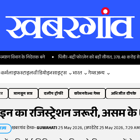
भाग के निदेशक बने
पिंजौर-बद्दी फोरलेन को बड़ी सौगात, 378.48 करोड़ से सुहाना हो
-कर्म
लाइफस्टाइल
वीडियो
इनसाइट्स
भारत
गेम्स
अन्य
ोर
मानसून सत्र
दलीप ट्रॉफी
कॉमनवेल्थ गेम्स
अभिजीत दीपके
न का रजिस्ट्रेशन जरूरी, असम के UC
खबरगांव डेस्क
•
GUWAHATI
25 May 2026, (अपडेटेड 25 May 2026, 7:29 AM
ाज्य