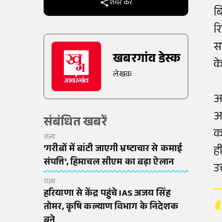
शेयर करें
ब
र
स
खबरगांव डेस्क
क
लेखक
अ
अ
संबंधित खबरें
क
राज्य
'गरीबों में बांटी जाएगी भ्रष्टाचार से कमाई
ह
संपत्ति', हिमाचल सीएम का बड़ा ऐलान
उ
राज्य
हरियाणा से केंद्र पहुंचे IAS अजय सिंह
तोमर, कृषि कल्याण विभाग के निदेशक
बने