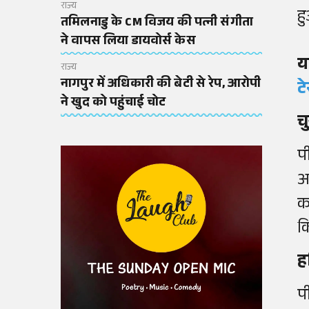
राज्य
ह
तमिलनाडु के CM विजय की पत्नी संगीता
ने वापस लिया डायवोर्स केस
य
राज्य
नागपुर में अधिकारी की बेटी से रेप, आरोपी
टे
ने खुद को पहुंचाई चोट
च
प
अ
क
क
ह
प