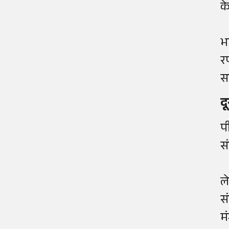
क
भ
र
स
द
प
स
ल
स
म