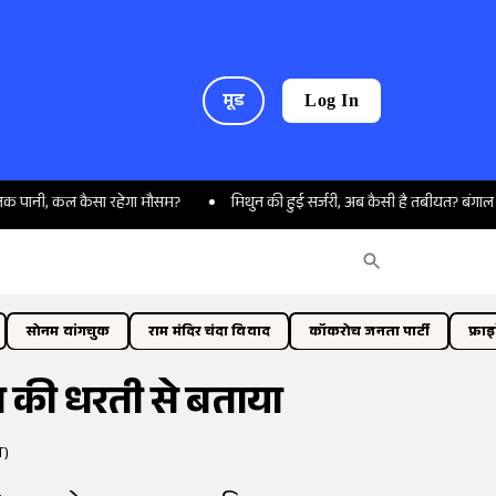
मूड
Log In
, कल कैसा रहेगा मौसम?
मिथुन की हुई सर्जरी, अब कैसी है तबीयत? बंगाल सीएम शुभें
सोनम वांगचुक
राम मंदिर चंदा विवाद
कॉकरोच जनता पार्टी
फ्रा
ान की धरती से बताया
T)