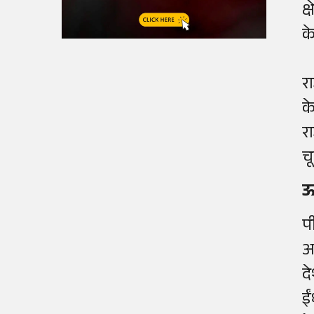
क
क
र
क
र
च
ऊ
प
आ
द
ई