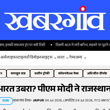
फलता ट्रंप पर क्यों टिकी
दिल्ली-NCR में भारी बारिश, सड़कों पर घुटने तक पानी
-कर्म
लाइफस्टाइल
वीडियो
इनसाइट्स
भारत
गेम्स
अन्य
ोर
मानसून सत्र
दलीप ट्रॉफी
कॉमनवेल्थ गेम्स
अभिजीत दीपके
 भारत उबरा? पीएम मोदी ने राजस्थ
खबरगांव डेस्क
•
JAIPUR
04 Jul 2026, (अपडेटेड 04 Jul 2026, 11:12 AM IS
राज्य