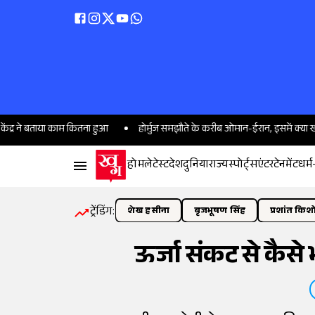
 बताया काम कितना हुआ
होर्मुज समझौते के करीब ओमान-ईरान, इसमें क्या खास; इसकी स
होम
लेटेस्ट
देश
दुनिया
राज्य
स्पोर्ट्स
एंटरटेनमेंट
धर्म
ट्रेंडिंग:
शेख हसीना
बृजभूषण सिंह
प्रशांत किश
ऊर्जा संकट से कैसे