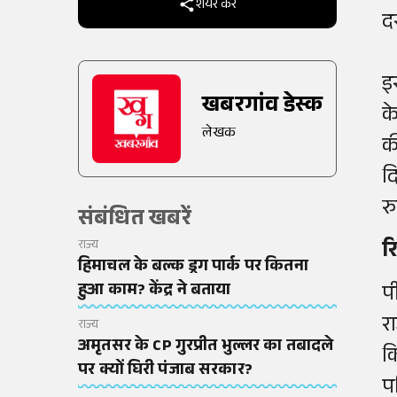
शेयर करें
दर
इ
खबरगांव डेस्क
क
लेखक
क
द
र
संबंधित खबरें
र
राज्य
हिमाचल के बल्क ड्रग पार्क पर कितना
हुआ काम? केंद्र ने बताया
प
र
राज्य
अमृतसर के CP गुरप्रीत भुल्लर का तबादले
क
पर क्यों घिरी पंजाब सरकार?
प