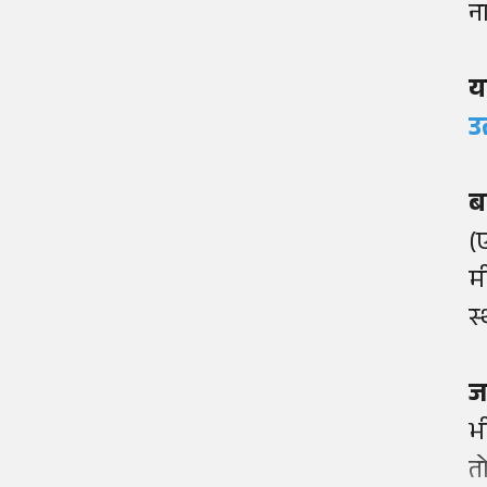
न
य
उ
ब
(
म
स
ज
भ
त