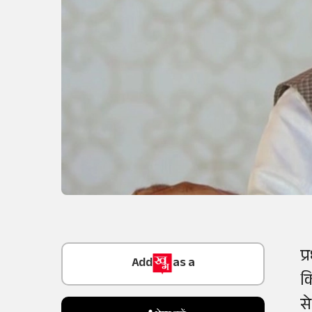
Add
as a
प
Trusted Source on
क
स