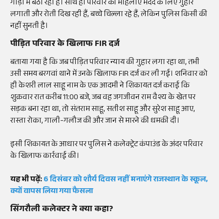
गाड़ी
में
बैठा
रही
है
।
साथ
ही
परिवार
की
महिलाएं
मदद
के
लिए
गुहार
लगाती
और
रोती
दिख
रही
हैं
,
बच्चे
चिल्ला
रहे
हैं
,
लेकिन
पुलिस
किसी
की
नहीं
सुनती
है
।
पीड़ित
परिवार
के
खिलाफ
FIR
दर्ज
बताया
गया
है
कि
जब
पीड़ित
परिवार
न्याय
की
गुहार
लगा
रहा
था
,
तभी
उसी
समय
बरगवां
थाने
में
उनके
खिलाफ
FIR
दर्ज
कर
ली
गई
।
शनिवार
को
ही
केशरी
लाल
साहू
नाम
के
एक
आदमी
ने
शिकायत
दर्ज
कराई
कि
शुक्रवार
रात
करीब
11:00
बजे
,
जब
वह
जगजीवन
राम
वैश्य
के
खेत
पर
सड़क
बना
रहा
था
,
तो
संतराम
साहू
,
सतीश
साहू
और
सुरेश
साहू
आए
,
रास्ता
रोका
,
गाली-गलौज
की
और
जान
से
मारने
की
धमकी
दी
।
इसी
शिकायत
के
आधार
पर
पुलिस
ने
कलेक्ट्रेट
कंपाउंड
के
अंदर
परिवार
के
खिलाफ
कार्रवाई
की
।
यह
भी
पढ़ें
:
6 दिसंबर को शौर्य दिवस नहीं मनाएंगे राजस्थान के स्कूल,
क्यों वापस लिया गया फैसला
सिंगरौली
कलेक्टर
ने
क्या
कहा
?