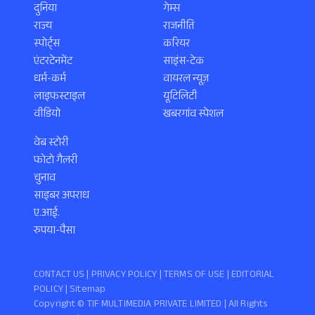
दुनिया
गेम्स
राज्य
राजनीति
स्पोर्ट्स
करियर
एंटरटेनमेंट
साइंस-टेक
धर्म-कर्म
वायरल न्यूज़
लाइफस्टाइल
यूटिलिटी
वीडियो
खबरगांव स्पेशल
वेब स्टोरी
फोटो गैलरी
चुनाव
साइबर अपराध
ए.आई.
रुपया-पैसा
CONTACT US |
PRIVACY POLICY
|
TERMS OF USE
|
EDITORIAL
POLICY
| Sitemap
Copyright ©️ TIF MULTIMEDIA PRIVATE LIMITED | All Rights