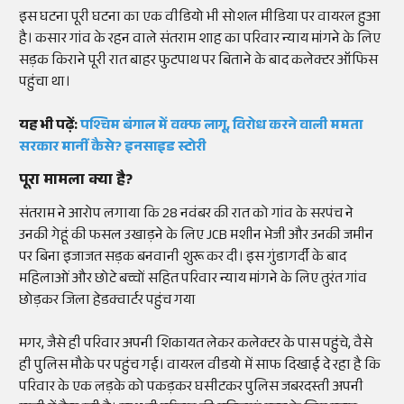
इस घटना पूरी घटना का एक
वीडियो
भी
सोशल
मीडिया पर
वायरल
हुआ
है।
कसार
गांव के रहन वाले
संतराम
शाह का परिवार न्याय मांगने के लिए
सड़क किराने पूरी रात बाहर फुटपाथ पर बिताने के बाद कलेक्टर ऑफिस
पहुंचा था।
यह भी पढ़ें:
पश्चिम बंगाल में वक्फ लागू, विरोध करने वाली ममता
सरकार मानीं कैसे? इनसाइड स्टोरी
पूरा मामला क्या है
?
संतराम
ने आरोप लगाया कि 28 नवंबर की रात को गांव के सरपंच ने
उनकी गेहूं की फसल उखाड़ने के लिए
JCB
मशीन भेजी और उनकी जमीन
पर बिना इजाजत सड़क बनवानी शुरू कर दी। इस गुंडागर्दी के बाद
महिलाओं और छोटे बच्चों सहित परिवार न्याय मांगने के लिए तुरंत गांव
छोड़कर जिला
हेडक्वार्टर
पहुंच गया
मगर
,
जैसे
ही
परिवार
अपनी
शिकायत
लेकर
कलेक्टर
के
पास
पहुंचे
,
वैसे
ही
पुलिस
मौके
पर
पहुंच
गई
।
वायरल
वीडयो
में
साफ
दिखाई
दे
रहा
है
कि
परिवार
के
एक
लड़के
को
पकड़कर
घसीटकर
पुलिस
जबरदस्ती
अपनी