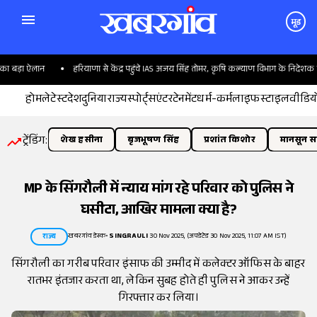
मूड
ा बड़ा ऐलान
हरियाणा से केंद्र पहुंचे IAS अजय सिंह तोमर, कृषि कल्याण विभाग के निदेशक बने
होम
लेटेस्ट
देश
दुनिया
राज्य
स्पोर्ट्स
एंटरटेनमेंट
धर्म-कर्म
लाइफस्टाइल
वीडिय
ट्रेंडिंग:
शेख हसीना
बृजभूषण सिंह
प्रशांत किशोर
मानसून सत
MP के सिंगरौली में न्याय मांग रहे परिवार को पुलिस ने
घसीटा, आखिर मामला क्या है?
खबरगांव डेस्क
•
SINGRAULI
30 Nov 2025, (अपडेटेड 30 Nov 2025, 11:07 AM IST)
राज्य
सिंगरौली का गरीब परिवार इंसाफ की उम्मीद में कलेक्टर ऑफिस के बाहर
रातभर इंतजार करता था, लेकिन सुबह होते ही पुलिस ने आकर उन्हें
गिरफ्तार कर लिया।