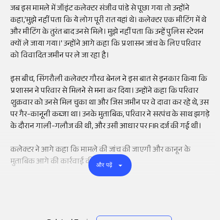
जब
इस
मामले
में
जॉइंट
कलेक्टर
संजीव
पांडे
से
पूछा
गया
तो
उन्होंने
कहा
,'
मुझे
नहीं
पता
कि
ये
लोग
पूरी
रात
यहां
थे
।
कलेक्टर
एक
मीटिंग
में
थे
और
मीटिंग
के
तुरंत
बाद
उनसे
मिले
।
मुझे
नहीं
पता
कि
उन्हें
पुलिस
स्टेशन
क्यों
ले
जाया
गया
।'
उन्होंने
आगे
कहा
कि
प्रशासन
जांच
के
लिए
परिवार
को
विवादित
जमीन
पर
ले
जा
रहा
है
।
इस
बीच
,
सिंगरौली
कलेक्टर
गौरव
बेनल
ने
इस
बात
से
इनकार
किया
कि
प्रशासन
ने
परिवार
से
मिलने
से
मना
कर
दिया
।
उन्होंने
कहा
कि
परिवार
शुक्रवार
को
उनसे
मिल
चुका
था
और
जिस
जमीन
पर
वे
दावा
कर
रहे
थे
,
उस
पर
गैर
-
कानूनी
कब्जा
था
।
उनके
मुताबिक
,
परिवार
ने
सरपंच
के
साथ
झगड़े
के
दौरान
गाली-गलौज
की
थी
,
और
उसी
आधार
पर
FIR
दर्ज
की
गई
थी
।
कलेक्टर
ने
आगे
कहा
कि
मामले
की
जांच
की
जाएगी
और
कानून
के
मुताबिक
आगे
की
कार्रवाई
की
जाएगी
।
और पढ़ें