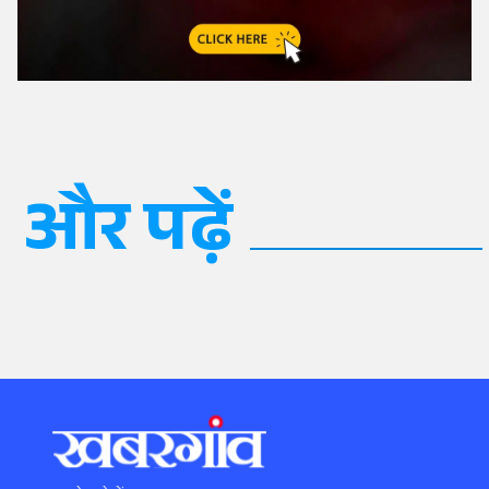
और पढ़ें