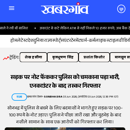
मूड
े ने रची थी साजिश
अकाउंट से कटे लेकिन ATM से नहीं निकले 10 हजार रुपये, अब बैंक देगा
होम
लेटेस्ट
देश
दुनिया
राज्य
स्पोर्ट्स
एंटरटेनमेंट
धर्म-कर्म
लाइफस्टाइल
वीडिय
ट्रेंडिंग:
शेख हसीना
बृजभूषण सिंह
प्रशांत किशोर
मानसून सत
सड़क पर नोट फेंककर पुलिस को चमकाना पड़ा भारी,
एनकाउंटर के बाद तस्कर गिरफ्तार
खबरगांव डेस्क
•
SONBHADRA
03 Jun 2026, (अपडेटेड 03 Jun 2026, 12:38 PM IST)
राज्य
सोनभद्र में पुलिस से बचने के लिए बदमाशों ने भागते हुए सड़क पर 100-
100 रुपये के नोट उड़ाए। पुलिस ने पीछा जारी रखा और मुठभेड़ के बाद
नशीले सामान के साथ एक आरोपी को गिरफ्तार कर लिया।