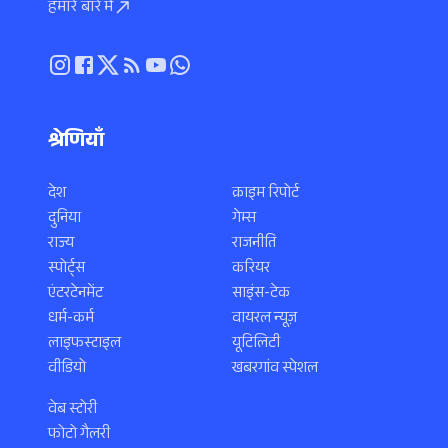
हमारे बारे में
श्रेणियाँ
देश
क्राइम रिपोर्ट
दुनिया
गेम्स
राज्य
राजनीति
स्पोर्ट्स
करियर
एंटरटेनमेंट
साइंस-टेक
धर्म-कर्म
वायरल न्यूज़
लाइफस्टाइल
यूटिलिटी
वीडियो
खबरगांव स्पेशल
वेब स्टोरी
फोटो गैलरी