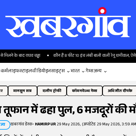
के बाद राघव चड्ढा
कौन हैं 8 फीट 10 इंच लंबी बालों वाली रेनू धमीवाल, ऐसे बनाया गिन
-कर्म
लाइफस्टाइल
वीडियो
इनसाइट्स
भारत
गेम्स
अन्य
ोर
मानसून सत्र
दलीप ट्रॉफी
कॉमनवेल्थ गेम्स
अभिजीत दीपके
ज तूफान में ढहा पुल, 6 मजदूरों की 
खबरगांव डेस्क
•
HAMIRPUR
29 May 2026, (अपडेटेड 29 May 2026, 3:59 AM
ाज्य