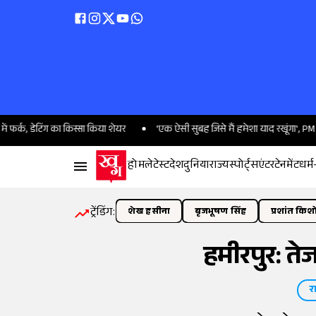
डेटिंग का किस्सा किया शेयर
'एक ऐसी सुबह जिसे मैं हमेशा याद रखूंगा', PM से मिलने 
होम
लेटेस्ट
देश
दुनिया
राज्य
स्पोर्ट्स
एंटरटेनमेंट
धर्म
ट्रेंडिंग:
शेख हसीना
बृजभूषण सिंह
प्रशांत किश
हमीरपुर: ते
र