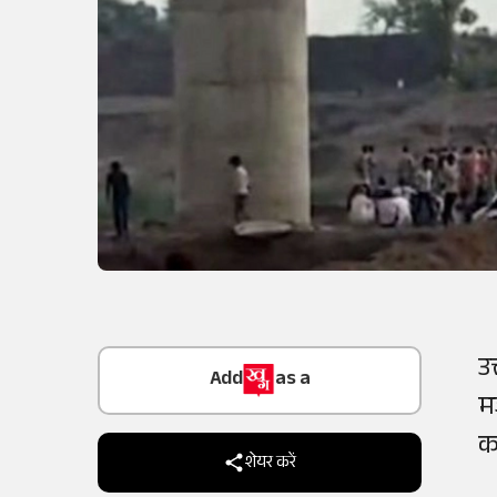
Add
as a
उ
Trusted Source on
म
क
शेयर करें