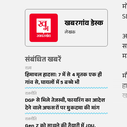
म
S
खबरगांव डेस्क
लेखक
अ
सभ
म
संबंधित खबरें
राज्य
हिमाचल हादसा: 7 में से 4 मृतक एक ही
म
गांव से, घायलों में 5 बच्चे भी
ह
राजनीति
ख
DGP से मिले तेजस्वी, फायरिंग का आदेश
देने वाले अफसरों पर मुकदमा की मांग
राजनीति
Gen Z को साधने की तैयारी में JDU,