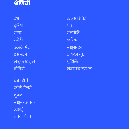
श्रेणियाँ
देश
क्राइम रिपोर्ट
दुनिया
गेम्स
राज्य
राजनीति
स्पोर्ट्स
करियर
एंटरटेनमेंट
साइंस-टेक
धर्म-कर्म
वायरल न्यूज़
लाइफस्टाइल
यूटिलिटी
वीडियो
खबरगांव स्पेशल
वेब स्टोरी
फोटो गैलरी
चुनाव
साइबर अपराध
ए.आई.
रुपया-पैसा