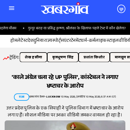
मूड
ेगा मौसम
गुरनूर बराड़ या प्रसिद्ध कृष्णा, श्रीलंका के खिलाफ पहले टेस्ट में कौन खेलेगा?
होम
लेटेस्ट
देश
दुनिया
राज्य
स्पोर्ट्स
एंटरटेनमेंट
धर्म-कर्म
लाइफस्टाइल
वीडिय
ट्रेंडिंग:
शेख हसीना
बृजभूषण सिंह
प्रशांत किशोर
मानसून सत
'काले अंग्रेज चला रहे UP पुलिस', कांस्टेबल ने लगाए
भ्रष्टाचर के आरोप
खबरगांव डेस्क
•
LUCKNOW
10 May 2026, (अपडेटेड 10 May 2026, 6:37 AM IST)
राज्य
उत्तर प्रदेश पुलिस के एक सिपाही ने पुलिस विभाग में भ्रष्टाचार के आरोप
लगाए हैं। सोशल मीडिया पर उनका वीडियो जमकर वायरल हो रहा है।