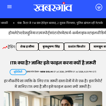
मूड
मकी
चंबा: कैंटर से 7.14 ग्राम हेरोइन बरामद, 2 युवक गिरफ्तार; पुलिस खंगाल रही नेटवर्क
होम
लेटेस्ट
देश
दुनिया
राज्य
स्पोर्ट्स
एंटरटेनमेंट
धर्म-कर्म
लाइफस्टाइल
वीडिय
ट्रेंडिंग:
शेख हसीना
बृजभूषण सिंह
प्रशांत किशोर
मानसून सत
ITR क्या है? जानिए इसे फाइल करना क्यों है जरूरी
खबरगांव डेस्क
•
NEW DELHI
07 Jul 2026, (अपडेटेड 07 Jul 2026, 6:25 PM IST)
यूटिलिटी
हर नौकरीपेशा व्यक्ति के लिए ITR जरूरी दस्तावेजों में से एक है। इस रिपोर्ट
में जानिए ITR क्या है और इसे फाइल करना क्यों जरूरी है।