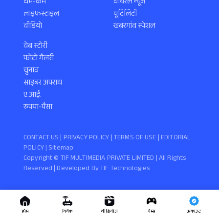
धर्म-कर्म
वायरल न्यूज़
लाइफस्टाइल
यूटिलिटी
वीडियो
खबरगांव स्पेशल
वेब स्टोरी
फोटो गैलरी
चुनाव
साइबर अपराध
ए.आई.
रुपया-पैसा
CONTACT US |
PRIVACY POLICY
|
TERMS OF USE
|
EDITORIAL
POLICY
| Sitemap
Copyright ©️ TIF MULTIMEDIA PRIVATE LIMITED | All Rights
Reserved | Developed By
TIF Technologies
होम
क्विक
वीडियोज
गेम्स
अकाउंट