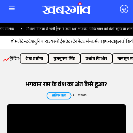
मूड
िक
सोशल मीडिया से 'हनी ट्रैप' में फंसा IAF अफसर, पाकिस्तान को भेजी खुफिया जानकारी
होम
लेटेस्ट
देश
दुनिया
राज्य
स्पोर्ट्स
एंटरटेनमेंट
धर्म-कर्म
लाइफस्टाइल
वीडिय
ट्रेंडिंग:
शेख हसीना
बृजभूषण सिंह
प्रशांत किशोर
मानसून सत
भगवान राम के वंश का अंत कैसे हुआ?
•
Jun 22 2026
अलिफ लैला
तस्वीर:
इंडियन एक्सप्रेस/योगेश पाटिल