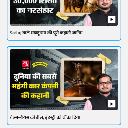
Satluj वाले घल्लूघारा की पूरी कहानी जानिए
रोल्स-रॉयस की डील, इंडस्ट्री को चौंका दिया