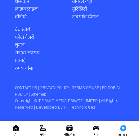
धर्म-कर्म
वायरल न्यूज़
लाइफस्टाइल
यूटिलिटी
वीडियो
खबरगांव स्पेशल
वेब स्टोरी
फोटो गैलरी
चुनाव
साइबर अपराध
ए.आई.
रुपया-पैसा
CONTACT US |
PRIVACY POLICY
|
TERMS OF USE
|
EDITORIAL
POLICY
| Sitemap
Copyright ©️ TIF MULTIMEDIA PRIVATE LIMITED | All Rights
Reserved | Developed By
TIF Technologies
होम
क्विक
वीडियोज
गेम्स
अकाउंट