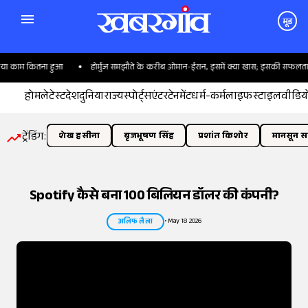
मूड
म कितना हुआ
होर्मुज समझौते के करीब ओमान-ईरान, इसमें क्या खास; इसकी सफलता ट्रंप पर क्
होम
लेटेस्ट
देश
दुनिया
राज्य
स्पोर्ट्स
एंटरटेनमेंट
धर्म-कर्म
लाइफस्टाइल
वीडिय
ट्रेंडिंग:
शेख हसीना
बृजभूषण सिंह
प्रशांत किशोर
मानसून सत
Spotify कैसे बना 100 बिलियन डॉलर की कंपनी?
•
May 18 2026
अलिफ लैला
तस्वीर:
इंडियन एक्सप्रेस/योगेश पाटिल