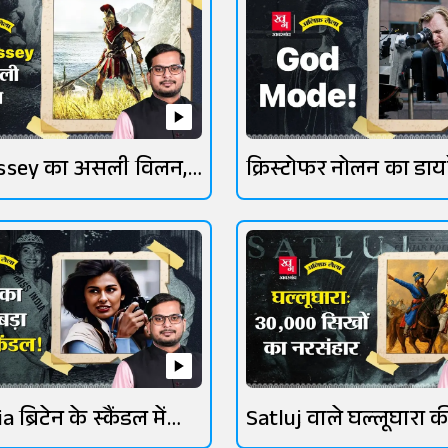
ssey का असली विलन,
क्रिस्टोफर नोलन का डायर
बनने का सफर
 ब्रिटेन के स्कैंडल में
Satluj वाले घल्लूघारा की