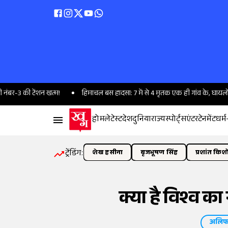
3 की टेंशन खत्म!
हिमाचल बस हादसा: 7 में से 4 मृतक एक ही गांव के, घायलों में 5 ब
होम
लेटेस्ट
देश
दुनिया
राज्य
स्पोर्ट्स
एंटरटेनमेंट
धर्म
ट्रेंडिंग:
शेख हसीना
बृजभूषण सिंह
प्रशांत किश
क्या है विश्व क
अलिफ