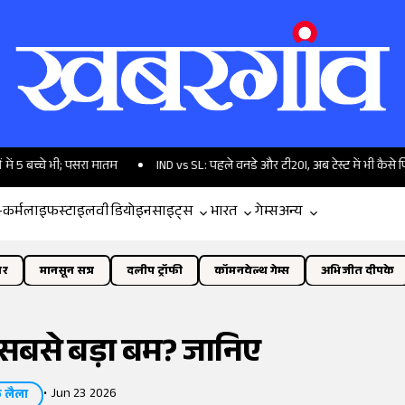
च्चे भी; पसरा मातम
IND vs SL: पहले वनडे और टी20I, अब टेस्ट में भी कैसे पिछड़ रह
-कर्म
लाइफस्टाइल
वीडियो
इनसाइट्स
भारत
गेम्स
अन्य
ोर
मानसून सत्र
दलीप ट्रॉफी
कॉमनवेल्थ गेम्स
अभिजीत दीपके
ा सबसे बड़ा बम? जानिए
•
Jun 23 2026
 लैला