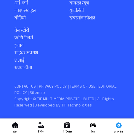
धर्म-कर्म
वायरल न्यूज़
लाइफस्टाइल
यूटिलिटी
वीडियो
खबरगांव स्पेशल
वेब स्टोरी
फोटो गैलरी
चुनाव
साइबर अपराध
ए.आई.
रुपया-पैसा
CONTACT US |
PRIVACY POLICY
|
TERMS OF USE
|
EDITORIAL
POLICY
| Sitemap
Copyright ©️ TIF MULTIMEDIA PRIVATE LIMITED | All Rights
Reserved | Developed By
TIF Technologies
होम
क्विक
वीडियोज
गेम्स
अकाउंट