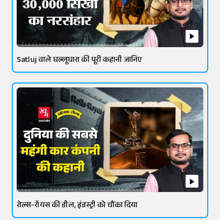
Satluj वाले घल्लूघारा की पूरी कहानी जानिए
रोल्स-रॉयस की डील, इंडस्ट्री को चौंका दिया