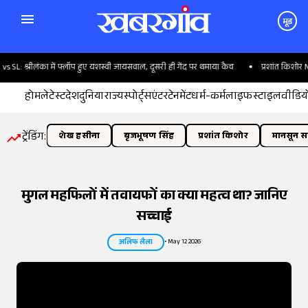
मूड
्रीलंका में फ्लॉप हुए यशस्वी जायसवाल, दूसरी ही गेंद पर थमाया कैच
प्रशांत किशोर NCP के '
होम
लेटेस्ट
देश
दुनिया
राज्य
स्पोर्ट्स
एंटरटेनमेंट
धर्म-कर्म
लाइफस्टाइल
वीडिय
ट्रेंडिंग:
शेख हसीना
बृजभूषण सिंह
प्रशांत किशोर
मानसून सत
मुगल महफिलों में तवायफों का क्या महत्व था? जानिए
सच्चाई
•
May 12 2026
अलिफ लैला
तस्वीर:
इंडियन एक्सप्रेस/योगेश पाटिल