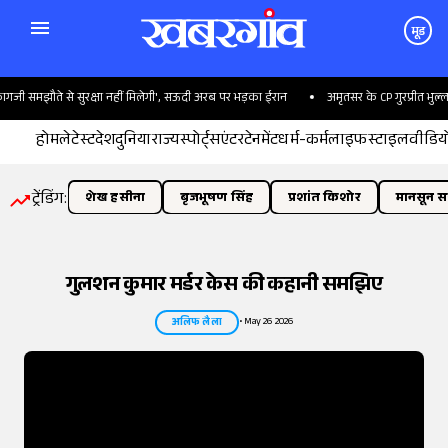
मूड
ौते से सुरक्षा नहीं मिलेगी', सऊदी अरब पर भड़का ईरान
अमृतसर के CP गुरप्रीत भुल्लर का 
होम
लेटेस्ट
देश
दुनिया
राज्य
स्पोर्ट्स
एंटरटेनमेंट
धर्म-कर्म
लाइफस्टाइल
वीडिय
ट्रेंडिंग:
शेख हसीना
बृजभूषण सिंह
प्रशांत किशोर
मानसून सत
गुलशन कुमार मर्डर केस की कहानी समझिए
•
May 26 2026
अलिफ लैला
तस्वीर:
इंडियन एक्सप्रेस/योगेश पाटिल