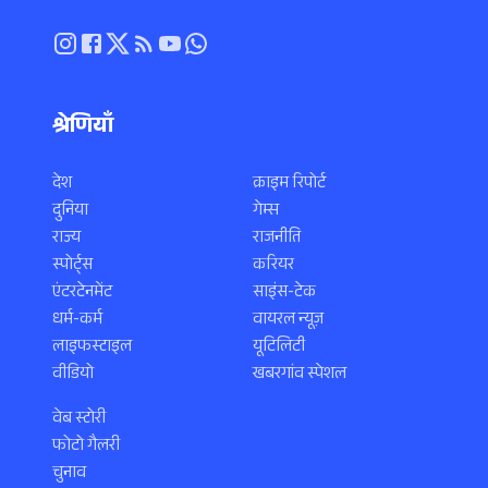
श्रेणियाँ
देश
क्राइम रिपोर्ट
दुनिया
गेम्स
राज्य
राजनीति
स्पोर्ट्स
करियर
एंटरटेनमेंट
साइंस-टेक
धर्म-कर्म
वायरल न्यूज़
लाइफस्टाइल
यूटिलिटी
वीडियो
खबरगांव स्पेशल
वेब स्टोरी
फोटो गैलरी
चुनाव