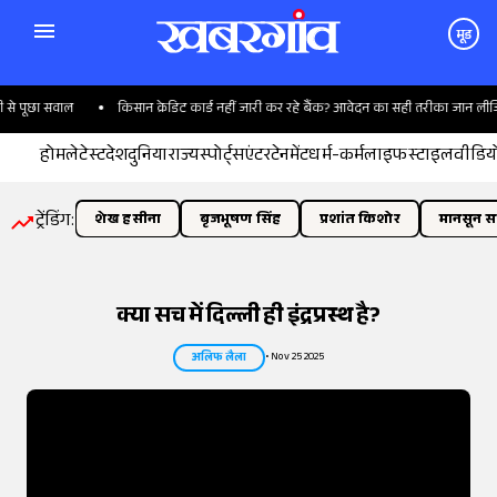
मूड
ा सवाल
किसान क्रेडिट कार्ड नहीं जारी कर रहे बैंक? आवेदन का सही तरीका जान लीजिए
होम
लेटेस्ट
देश
दुनिया
राज्य
स्पोर्ट्स
एंटरटेनमेंट
धर्म-कर्म
लाइफस्टाइल
वीडिय
ट्रेंडिंग:
शेख हसीना
बृजभूषण सिंह
प्रशांत किशोर
मानसून सत
क्या सच में दिल्ली ही इंद्रप्रस्थ है?
•
Nov 25 2025
अलिफ लैला
तस्वीर:
इंडियन एक्सप्रेस/योगेश पाटिल