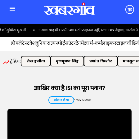
मूड
िता मुखर्जी
3 साल बाद भी UP में GPO भर्ती फाइनल नहीं, 6113 छात्र बेहाल; आयोग ने साधी चुप्
होम
लेटेस्ट
देश
दुनिया
राज्य
स्पोर्ट्स
एंटरटेनमेंट
धर्म-कर्म
लाइफस्टाइल
वीडिय
ट्रेंडिंग:
शेख हसीना
बृजभूषण सिंह
प्रशांत किशोर
मानसून सत
आखिर क्या है ISI का पूरा प्लान?
•
May 12 2026
अलिफ लैला
तस्वीर:
इंडियन एक्सप्रेस/योगेश पाटिल