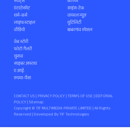
स्पोर्ट्स
करियर
एंटरटेनमेंट
साइंस-टेक
धर्म-कर्म
वायरल न्यूज़
लाइफस्टाइल
यूटिलिटी
वीडियो
खबरगांव स्पेशल
वेब स्टोरी
फोटो गैलरी
चुनाव
साइबर अपराध
ए.आई.
रुपया-पैसा
CONTACT US |
PRIVACY POLICY
|
TERMS OF USE
|
EDITORIAL
POLICY
| Sitemap
Copyright ©️ TIF MULTIMEDIA PRIVATE LIMITED | All Rights
Reserved | Developed By
TIF Technologies