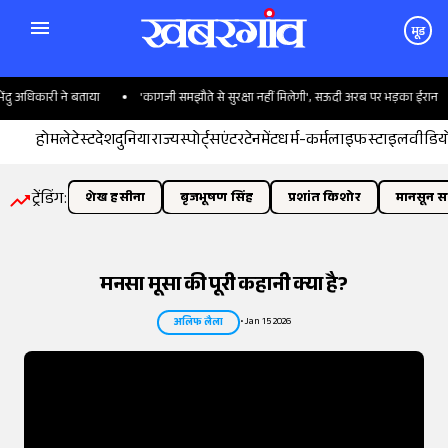
मूड
िकारी ने बताया
'कागजी समझौते से सुरक्षा नहीं मिलेगी', सऊदी अरब पर भड़का ईरान
होम
लेटेस्ट
देश
दुनिया
राज्य
स्पोर्ट्स
एंटरटेनमेंट
धर्म-कर्म
लाइफस्टाइल
वीडिय
ट्रेंडिंग:
शेख हसीना
बृजभूषण सिंह
प्रशांत किशोर
मानसून सत
मनसा मूसा की पूरी कहानी क्या है?
•
Jan 15 2026
अलिफ लैला
तस्वीर:
इंडियन एक्सप्रेस/योगेश पाटिल