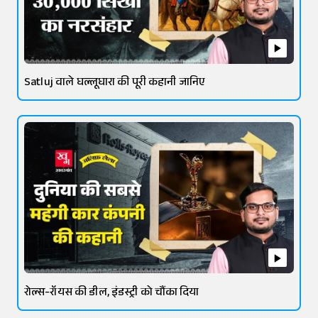
Satluj वाले घल्लूघारा की पूरी कहानी जानिए
रोल्स-रॉयस की डील, इंडस्ट्री को चौंका दिया