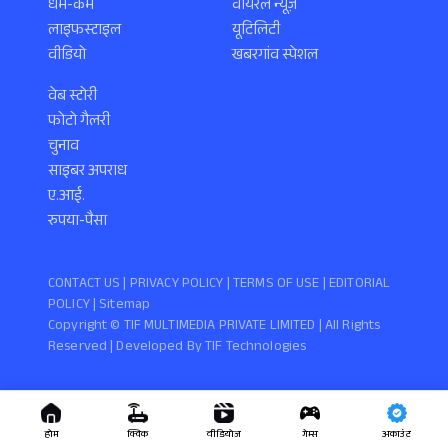
धर्म-कर्म
वायरल न्यूज़
लाइफस्टाइल
यूटिलिटी
वीडियो
खबरगांव स्पेशल
वेब स्टोरी
फोटो गैलरी
चुनाव
साइबर अपराध
ए.आई.
रुपया-पैसा
CONTACT US |
PRIVACY POLICY
|
TERMS OF USE
|
EDITORIAL
POLICY
| Sitemap
Copyright ©️ TIF MULTIMEDIA PRIVATE LIMITED | All Rights
Reserved | Developed By
TIF Technologies
होम
क्विक
वीडियोज
गेम्स
अकाउंट