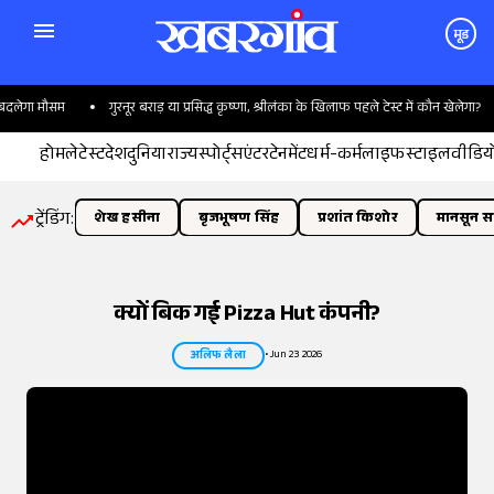
मूड
मौसम
गुरनूर बराड़ या प्रसिद्ध कृष्णा, श्रीलंका के खिलाफ पहले टेस्ट में कौन खेलेगा?
अर
होम
लेटेस्ट
देश
दुनिया
राज्य
स्पोर्ट्स
एंटरटेनमेंट
धर्म-कर्म
लाइफस्टाइल
वीडिय
ट्रेंडिंग:
शेख हसीना
बृजभूषण सिंह
प्रशांत किशोर
मानसून सत
क्यों बिक गई Pizza Hut कंपनी?
•
Jun 23 2026
अलिफ लैला
तस्वीर:
इंडियन एक्सप्रेस/योगेश पाटिल