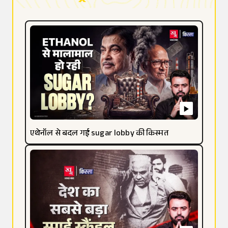
एथेनॉल से बदल गई sugar lobby की किस्मत