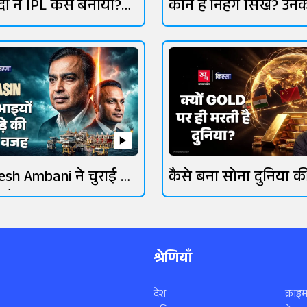
ी ने IPL कैसे बनाया?
कौन हैं निहंग सिख? उनक
इतिहास जानिए
esh Ambani ने चुराई थी
कैसे बना सोना दुनिया 
 गैस?
कीमती धातु?
श्रेणियाँ
देश
क्राइम