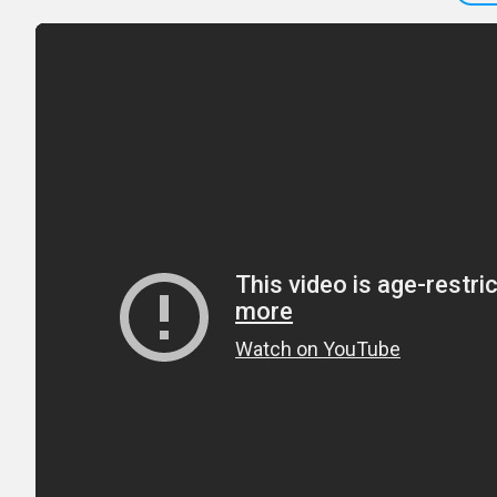
तस्वीर:
इंड