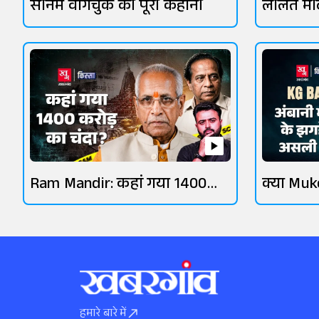
सोनम वांगचुक की पूरी कहानी
ललित मोद
जानिए
Ram Mandir: कहां गया 1400
क्या Muk
करोड़ का चंदा?
ONGC की
हमारे बारे में