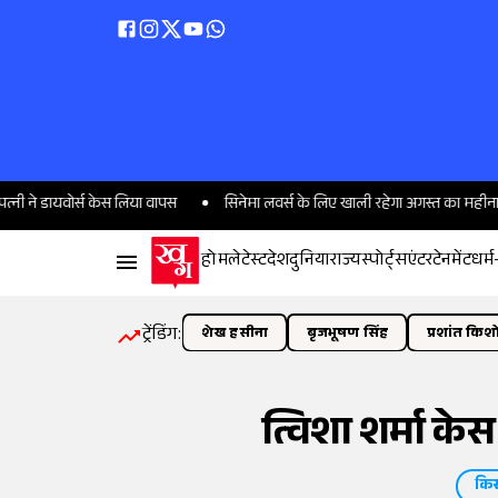
 डायवोर्स केस लिया वापस
सिनेमा लवर्स के लिए खाली रहेगा अगस्त का महीना, ये तीन 
होम
लेटेस्ट
देश
दुनिया
राज्य
स्पोर्ट्स
एंटरटेनमेंट
धर्म
ट्रेंडिंग:
शेख हसीना
बृजभूषण सिंह
प्रशांत किश
त्विशा शर्मा के
किस