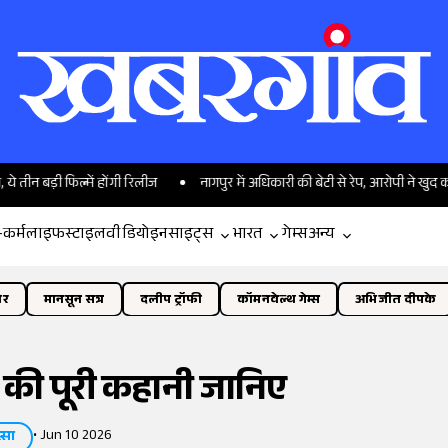
बड़ी फिल्में होंगी रिलीज
नागपुर में अधिकारी की बेटी से रेप, आरोपी ने खुद को पहुंचाई
-कर्म
लाइफस्टाइल
वीडियो
इनसाइट्स
भारत
गेम्स
अन्य
ोर
मानसून सत्र
दलीप ट्रॉफी
कॉमनवेल्थ गेम्स
अभिजीत दीपके
स की पूरी कहानी जानिए
•
Jun 10 2026
्सा