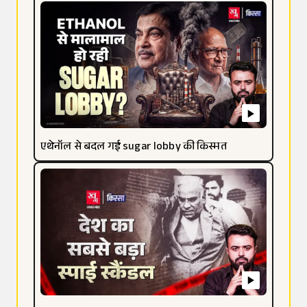
एथेनॉल से बदल गई sugar lobby की किस्मत