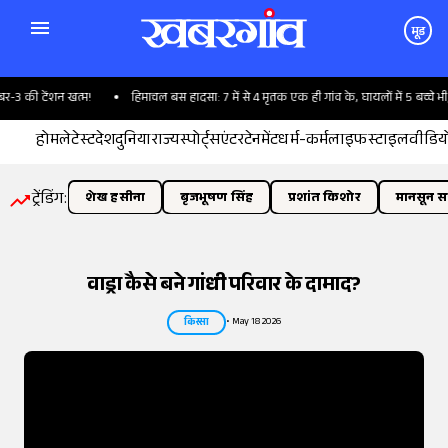
मूड
टेंशन खत्म!
हिमाचल बस हादसा: 7 में से 4 मृतक एक ही गांव के, घायलों में 5 बच्चे भी; पसरा म
होम
लेटेस्ट
देश
दुनिया
राज्य
स्पोर्ट्स
एंटरटेनमेंट
धर्म-कर्म
लाइफस्टाइल
वीडिय
ट्रेंडिंग:
शेख हसीना
बृजभूषण सिंह
प्रशांत किशोर
मानसून सत
वाड्रा कैसे बने गांधी परिवार के दामाद?
•
May 18 2026
किस्सा
तस्वीर:
इंडियन एक्सप्रेस/योगेश पाटिल