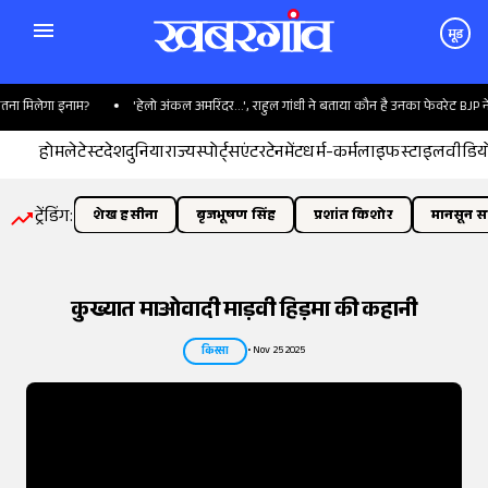
मूड
लेगा इनाम?
'हेलो अंकल अमरिंदर...', राहुल गांधी ने बताया कौन है उनका फेवरेट BJP नेता
होम
लेटेस्ट
देश
दुनिया
राज्य
स्पोर्ट्स
एंटरटेनमेंट
धर्म-कर्म
लाइफस्टाइल
वीडिय
ट्रेंडिंग:
शेख हसीना
बृजभूषण सिंह
प्रशांत किशोर
मानसून सत
कुख्यात माओवादी माड़वी हिड़मा की कहानी
•
Nov 25 2025
किस्सा
तस्वीर:
इंडियन एक्सप्रेस/योगेश पाटिल