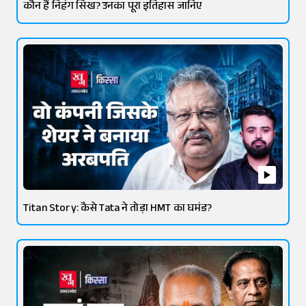
कौन हैं निहंग सिख? उनका पूरा इतिहास जानिए
Titan Story: कैसे Tata ने तोड़ा HMT का घमंड?