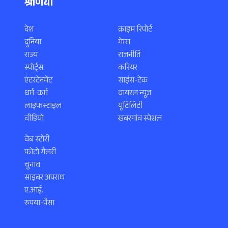
श्रेणियाँ
देश
क्राइम रिपोर्ट
दुनिया
गेम्स
राज्य
राजनीति
स्पोर्ट्स
करियर
एंटरटेनमेंट
साइंस-टेक
धर्म-कर्म
वायरल न्यूज़
लाइफस्टाइल
यूटिलिटी
वीडियो
खबरगांव स्पेशल
वेब स्टोरी
फोटो गैलरी
चुनाव
साइबर अपराध
ए.आई.
रुपया-पैसा