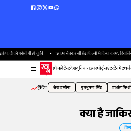
 को फांसी भी हो चुकी
'आत्मा बेचकर सी ग्रेड फिल्मों में किया काम', दिवालिया हो गई थ
होम
लेटेस्ट
देश
दुनिया
राज्य
स्पोर्ट्स
एंटरटेनमेंट
धर्म
ट्रेंडिंग:
शेख हसीना
बृजभूषण सिंह
प्रशांत किश
क्या है जाक
किस