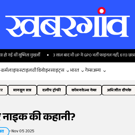
ीं सुष्मिता मुखर्जी
3 साल बाद भी UP में GPO भर्ती फाइनल नहीं, 6113 छात्र बेहाल; 
-कर्म
लाइफस्टाइल
वीडियो
इनसाइट्स
भारत
गेम्स
अन्य
ोर
मानसून सत्र
दलीप ट्रॉफी
कॉमनवेल्थ गेम्स
अभिजीत दीपके
िर नाइक की कहानी?
•
Nov 05 2025
्सा