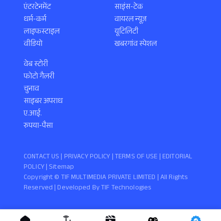
एंटरटेनमेंट
साइंस-टेक
धर्म-कर्म
वायरल न्यूज़
लाइफस्टाइल
यूटिलिटी
वीडियो
खबरगांव स्पेशल
वेब स्टोरी
फोटो गैलरी
चुनाव
साइबर अपराध
ए.आई.
रुपया-पैसा
CONTACT US |
PRIVACY POLICY
|
TERMS OF USE
|
EDITORIAL
POLICY
| Sitemap
Copyright ©️ TIF MULTIMEDIA PRIVATE LIMITED | All Rights
Reserved | Developed By
TIF Technologies