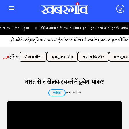
मूड
या काम कितना हुआ
होर्मुज समझौते के करीब ओमान-ईरान, इसमें क्या खास; इसकी सफलता ट्रंप 
होम
लेटेस्ट
देश
दुनिया
राज्य
स्पोर्ट्स
एंटरटेनमेंट
धर्म-कर्म
लाइफस्टाइल
वीडिय
ट्रेंडिंग:
शेख हसीना
बृजभूषण सिंह
प्रशांत किशोर
मानसून सत
भारत से न खेलकर कर्ज में डूबेगा पाक?
•
Feb 08 2026
स्पोर्ट्स
तस्वीर:
इंडियन एक्सप्रेस/योगेश पाटिल