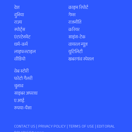
देश
क्राइम रिपोर्ट
दुनिया
गेम्स
राज्य
राजनीति
स्पोर्ट्स
करियर
एंटरटेनमेंट
साइंस-टेक
धर्म-कर्म
वायरल न्यूज़
लाइफस्टाइल
यूटिलिटी
वीडियो
खबरगांव स्पेशल
वेब स्टोरी
फोटो गैलरी
चुनाव
साइबर अपराध
ए.आई.
रुपया-पैसा
CONTACT US |
PRIVACY POLICY
|
TERMS OF USE
|
EDITORIAL