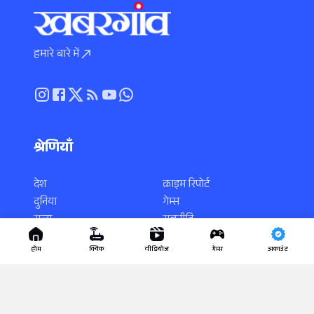
हमारे बारे में
श्रेणियाँ
देश
क्राइम रिपोर्ट
दुनिया
गेम्स
राज्य
राजनीति
स्पोर्ट्स
करियर
होम
क्विक
वीडियोज
गेम्स
अकाउंट
एंटरटेनमेंट
साइंस-टेक
धर्म-कर्म
वायरल न्यूज़
लाइफस्टाइल
यूटिलिटी
वीडियो
खबरगांव स्पेशल