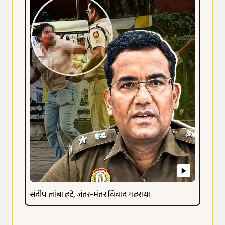
संदीप लांबा हटे, जंतर-मंतर विवाद गहराया