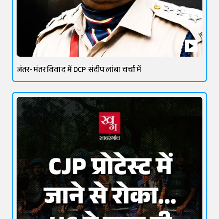
जंतर-मंतर विवाद में DCP संदीप लांबा चर्चा में