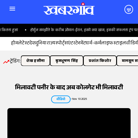
मूड
होर्मुज समझौते के करीब ओमान-ईरान, इसमें क्या खास; इसकी सफलता ट्रंप पर क्यों टिकी
होम
लेटेस्ट
देश
दुनिया
राज्य
स्पोर्ट्स
एंटरटेनमेंट
धर्म-कर्म
लाइफस्टाइल
वीडिय
ट्रेंडिंग:
शेख हसीना
बृजभूषण सिंह
प्रशांत किशोर
मानसून सत
मिलावटी पनीर के बाद अब कोलगेट भी मिलावटी
•
Nov 10 2025
वीडियो
तस्वीर:
इंडियन एक्सप्रेस/योगेश पाटिल