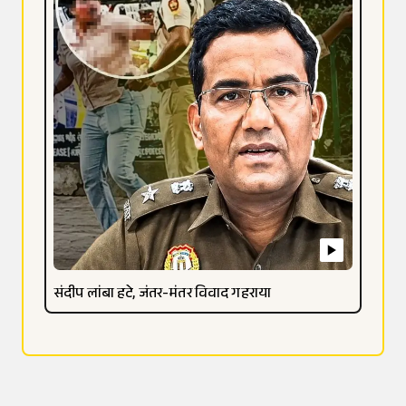
संदीप लांबा हटे, जंतर-मंतर विवाद गहराया