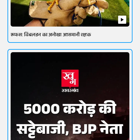
रूफस: विंबलडन का अनोखा आसमानी रक्षक