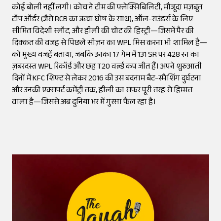
कोई बोली नहीं लगी। कोच ने टीम की फ्लेक्सिबिलिटी, मौजूदा मज़बूत
टॉप ऑर्डर (जैसे RCB का ऋचा घोष के साथ), ऑल-राउंडर्स के लिए
सीमित विदेशी स्लॉट, और हीली की चोट की हिस्ट्री—जिसमें पैर की
दिक्कत की वजह से पिछले सीज़न का WPL मिस करना भी शामिल है—
को मुख्य वजहें बताया, जबकि उनका 17 गेम में 131 SR पर 428 रन का
ज़बरदस्त WPL रिकॉर्ड और छह T20 वर्ल्ड कप जीत हैं। अपने शुरुआती
दिनों में KFC शिफ्ट से लेकर 2016 की उस बदनाम बैट-स्मैशिंग दुर्घटना
और उनकी एक्सपर्ट कमेंट्री तक, हीली का सफ़र पूरी तरह से हिम्मत
वाला है—जिससे अब दुनिया भर में गुस्सा फैल रहा है।