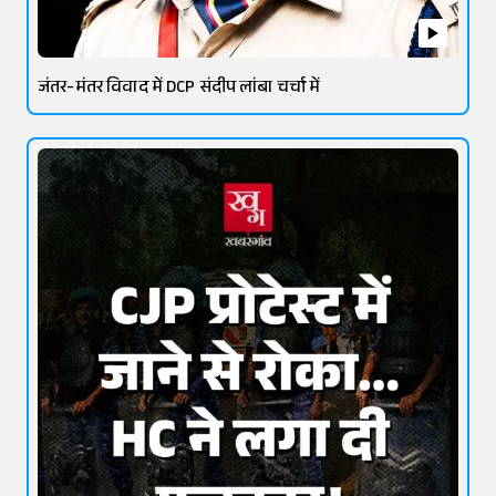
जंतर-मंतर विवाद में DCP संदीप लांबा चर्चा में