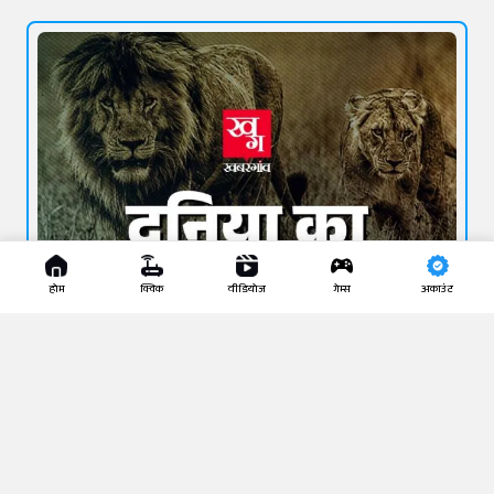
होम
क्विक
वीडियोज
गेम्स
अकाउंट