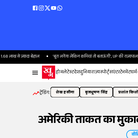
ज्यादा बेहाल
'बुरा लगेगा लेकिन कमियां तो बताऊंगी', UP की राज्यपाल ने गोरखपुर में
होम
लेटेस्ट
देश
दुनिया
राज्य
स्पोर्ट्स
एंटरटेनमेंट
धर्म
ट्रेंडिंग:
शेख हसीना
बृजभूषण सिंह
प्रशांत किश
अमेरिकी ताकत का मुकाब
वीड