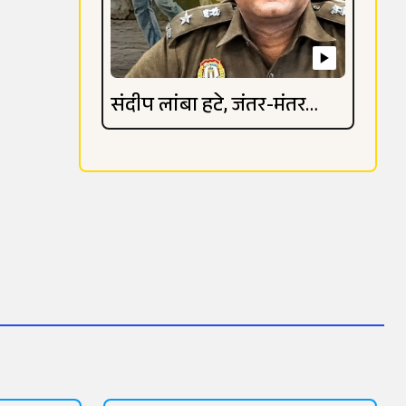
संदीप लांबा हटे, जंतर-मंतर
विवाद गहराया