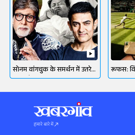
सोनम वांगचुक के समर्थन में उतरे
रूफस: व
ओमी वैद्य
आसमानी 
हमारे बारे में