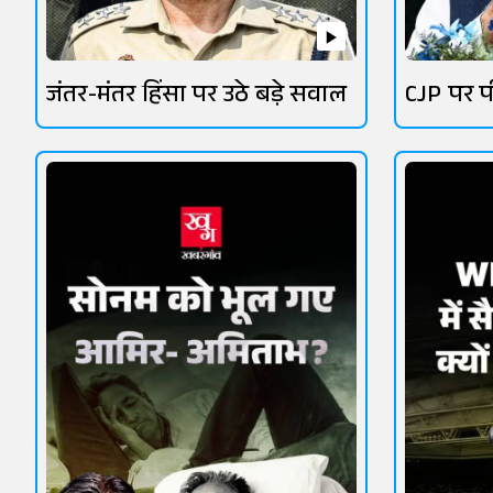
जंतर-मंतर हिंसा पर उठे बड़े सवाल
CJP पर प
सियासत 