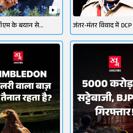
ीएम के बयान से
जंतर-मंतर विवाद में DCP
तेज
लांबा चर्चा में