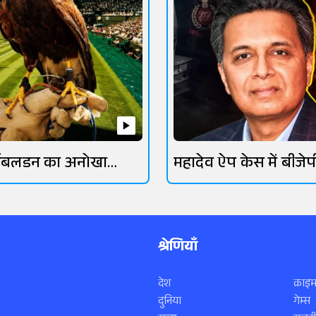
िंबलडन का अनोखा
महादेव ऐप केस में बीजेप
रक्षक
गिरफ्तार
श्रेणियाँ
देश
क्राइम
दुनिया
गेम्स