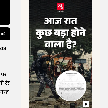
 करें
 का
 पर
ली के
भारत