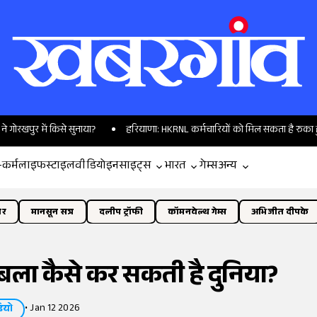
 किसे सुनाया?
हरियाणा: HKRNL कर्मचारियों को मिल सकता है रुका हुआ वेतन, 10
-कर्म
लाइफस्टाइल
वीडियो
इनसाइट्स
भारत
गेम्स
अन्य
ोर
मानसून सत्र
दलीप ट्रॉफी
कॉमनवेल्थ गेम्स
अभिजीत दीपके
ला कैसे कर सकती है दुनिया?
•
Jan 12 2026
ियो