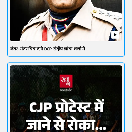
जंतर-मंतर विवाद में DCP संदीप लांबा चर्चा में