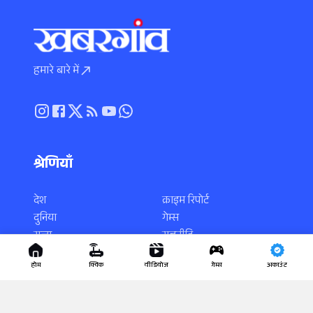
हमारे बारे में
श्रेणियाँ
देश
क्राइम रिपोर्ट
दुनिया
गेम्स
राज्य
राजनीति
स्पोर्ट्स
करियर
होम
क्विक
वीडियोज
गेम्स
अकाउंट
एंटरटेनमेंट
साइंस-टेक
धर्म-कर्म
वायरल न्यूज़
लाइफस्टाइल
यूटिलिटी