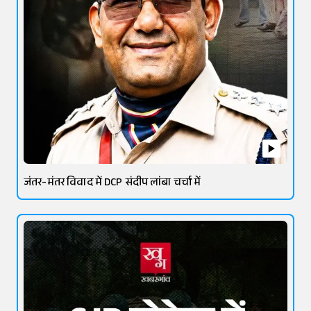
जंतर-मंतर विवाद में DCP संदीप लांबा चर्चा में