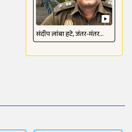
संदीप लांबा हटे, जंतर-मंतर
विवाद गहराया