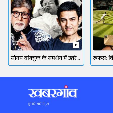
सोनम वांगचुक के समर्थन में उतरे
रूफस: व
ओमी वैद्य
आसमानी 
हमारे बारे में