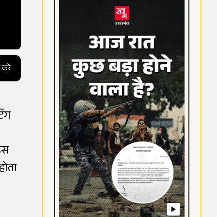
 करें
िंग
 इस
 होता