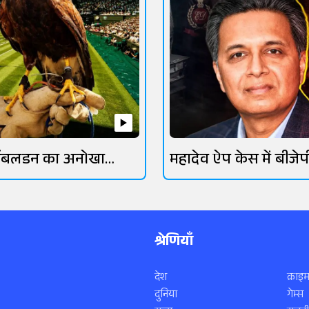
िंबलडन का अनोखा
महादेव ऐप केस में बीजेप
रक्षक
गिरफ्तार
श्रेणियाँ
देश
क्राइम
दुनिया
गेम्स