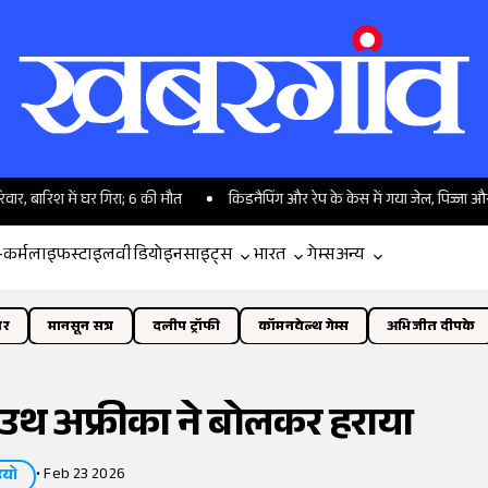
ें घर गिरा; 6 की मौत
किडनैपिंग और रेप के केस में गया जेल, पिज्जा और नरम गद्दे मा
-कर्म
लाइफस्टाइल
वीडियो
इनसाइट्स
भारत
गेम्स
अन्य
ोर
मानसून सत्र
दलीप ट्रॉफी
कॉमनवेल्थ गेम्स
अभिजीत दीपके
साउथ अफ्रीका ने बोलकर हराया
•
Feb 23 2026
ियो