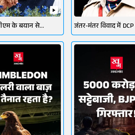
ीएम के बयान से
जंतर-मंतर विवाद में DCP
तेज
लांबा चर्चा में