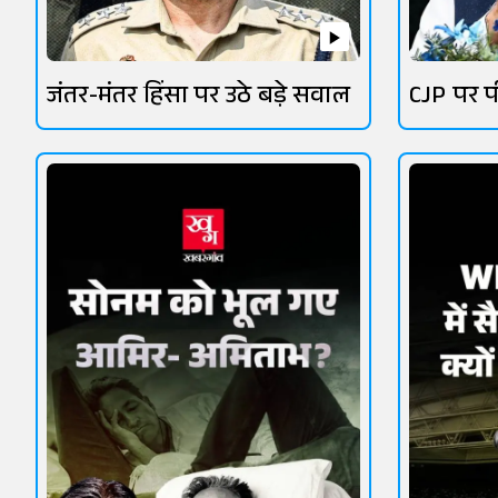
जंतर-मंतर हिंसा पर उठे बड़े सवाल
CJP पर प
सियासत 