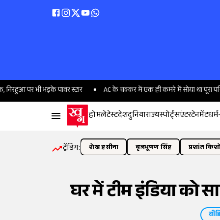
ी भड़के पावर स्टार
AC के चक्कर में एक ही कमरे में सोया था पूरा परिवार, बारिश म
होम
लेटेस्ट
देश
दुनिया
राज्य
स्पोर्ट्स
एंटरटेनमेंट
धर्म
ट्रेंडिंग:
शेख हसीना
बृजभूषण सिंह
प्रशांत किश
घर में टीम इंडिया को 
वीड