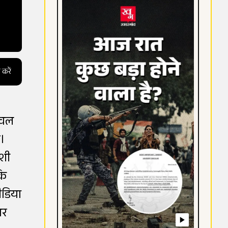
 करें
 चल
ै।
ेशी
कि
ीडिया
़र