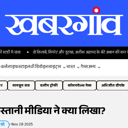
ा
दो किताबें, सिगरेट और गुटखा, अतीक अहमद के बेटे अबान की कार में क्या मिला?
-कर्म
लाइफस्टाइल
वीडियो
इनसाइट्स
भारत
गेम्स
अन्य
ोर
मानसून सत्र
दलीप ट्रॉफी
कॉमनवेल्थ गेम्स
अभिजीत दीपके
िस्तानी मीडिया ने क्या लिखा?
•
Nov 28 2025
ियो