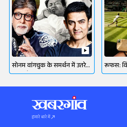
सोनम वांगचुक के समर्थन में उतरे
रूफस: व
ओमी वैद्य
आसमानी 
हमारे बारे में