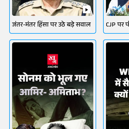
जंतर-मंतर हिंसा पर उठे बड़े सवाल
CJP पर प
सियासत 