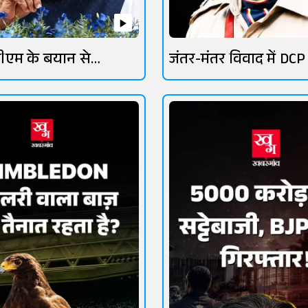
ीएम के बयान से
जंतर-मंतर विवाद में DCP
तेज
लांबा चर्चा में