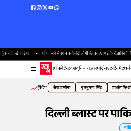
ड़ियां
योग करने से स्पर्म क्वॉलिटी होगी बेहतर, AIIMS के वैज्ञानिकों की स्टडी में दाव
होम
लेटेस्ट
देश
दुनिया
राज्य
स्पोर्ट्स
एंटरटेनमेंट
धर्म
ट्रेंडिंग:
शेख हसीना
बृजभूषण सिंह
प्रशांत किश
दिल्ली ब्लास्ट पर पाक
वीड