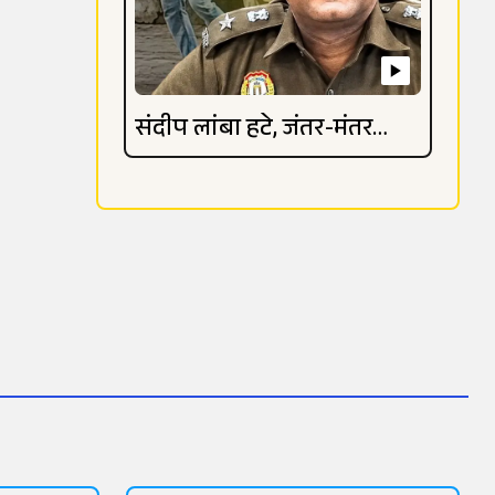
संदीप लांबा हटे, जंतर-मंतर
विवाद गहराया