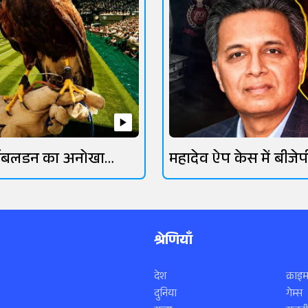
िंबलडन का अनोखा
महादेव ऐप केस में बीजेप
रक्षक
गिरफ्तार
श्रेणियाँ
देश
क्राइम
दुनिया
गेम्स