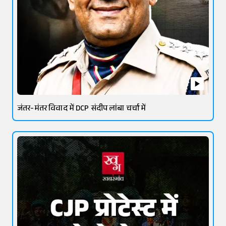
जंतर-मंतर विवाद में DCP संदीप लांबा चर्चा में