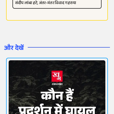
संदीप लांबा हटे, जंतर-मंतर विवाद गहराया
और देखें