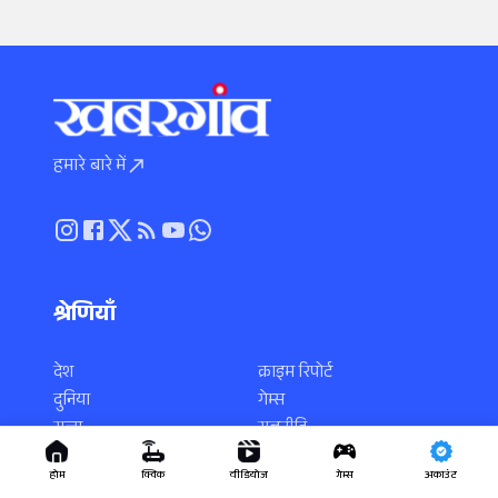
हमारे बारे में
श्रेणियाँ
देश
क्राइम रिपोर्ट
दुनिया
गेम्स
राज्य
राजनीति
स्पोर्ट्स
करियर
होम
क्विक
वीडियोज
गेम्स
अकाउंट
एंटरटेनमेंट
साइंस-टेक