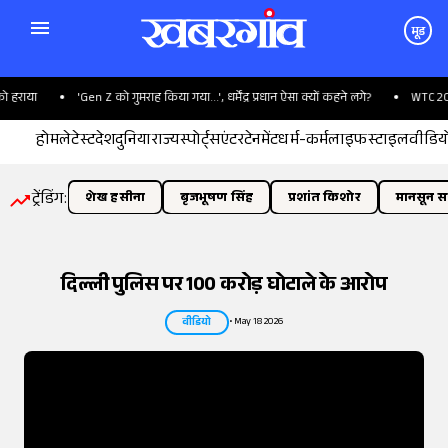
मूड
n Z को गुमराह किया गया...', धर्मेंद्र प्रधान ऐसा क्यों कहने लगे?
WTC 2025-26 में भारत के 9 
होम
लेटेस्ट
देश
दुनिया
राज्य
स्पोर्ट्स
एंटरटेनमेंट
धर्म-कर्म
लाइफस्टाइल
वीडिय
ट्रेंडिंग:
शेख हसीना
बृजभूषण सिंह
प्रशांत किशोर
मानसून सत
दिल्ली पुलिस पर 100 करोड़ घोटाले के आरोप
•
May 18 2026
वीडियो
तस्वीर:
इंडियन एक्सप्रेस/योगेश पाटिल