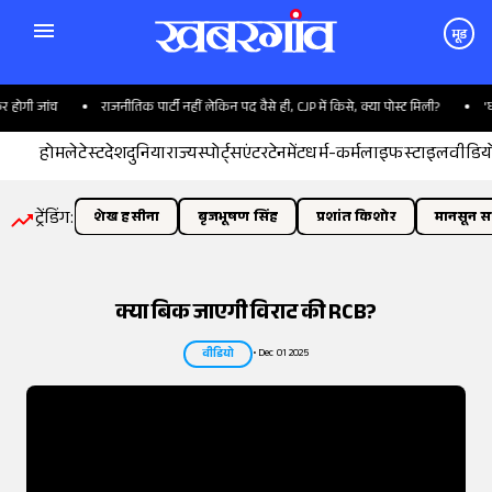
मूड
राजनीतिक पार्टी नहीं लेकिन पद वैसे ही, CJP में किसे, क्या पोस्ट मिली?
'घर में बेटी हो तो कें
होम
लेटेस्ट
देश
दुनिया
राज्य
स्पोर्ट्स
एंटरटेनमेंट
धर्म-कर्म
लाइफस्टाइल
वीडिय
ट्रेंडिंग:
शेख हसीना
बृजभूषण सिंह
प्रशांत किशोर
मानसून सत
क्या बिक जाएगी विराट की RCB?
•
Dec 01 2025
वीडियो
तस्वीर:
इंडियन एक्सप्रेस/योगेश पाटिल