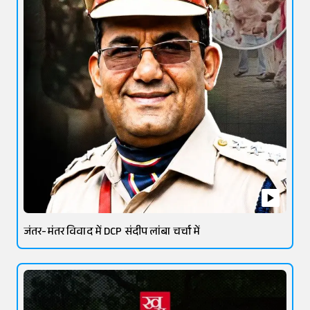
जंतर-मंतर विवाद में DCP संदीप लांबा चर्चा में