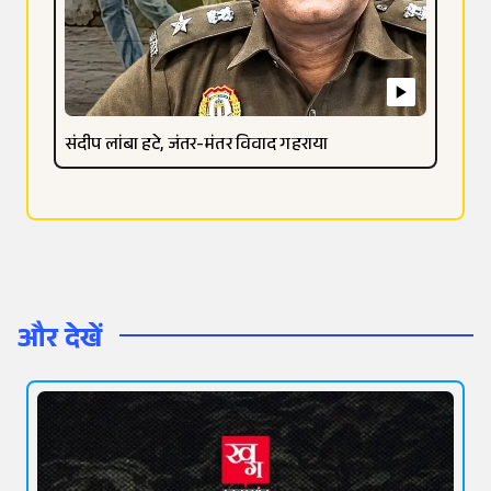
संदीप लांबा हटे, जंतर-मंतर विवाद गहराया
और देखें