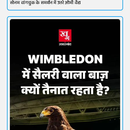
सोनम वांगचुक के समर्थन में उतरे ओमी वैद्य