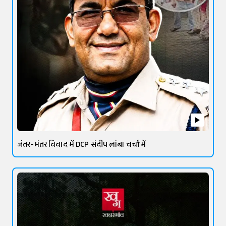
जंतर-मंतर विवाद में DCP संदीप लांबा चर्चा में