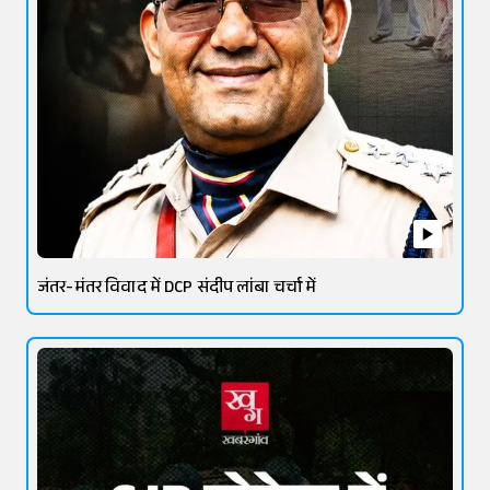
जंतर-मंतर विवाद में DCP संदीप लांबा चर्चा में