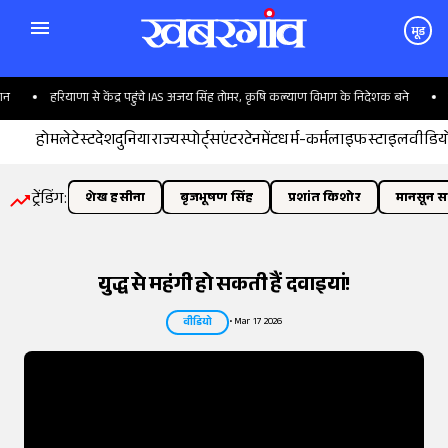
मूड
से केंद्र पहुंचे IAS अजय सिंह तोमर, कृषि कल्याण विभाग के निदेशक बने
पिंजौर-बद्दी फोरले
होम
लेटेस्ट
देश
दुनिया
राज्य
स्पोर्ट्स
एंटरटेनमेंट
धर्म-कर्म
लाइफस्टाइल
वीडिय
ट्रेंडिंग:
शेख हसीना
बृजभूषण सिंह
प्रशांत किशोर
मानसून सत
युद्ध से महंगी हो सकती हैं दवाइयां!
•
Mar 17 2026
वीडियो
तस्वीर:
इंडियन एक्सप्रेस/योगेश पाटिल