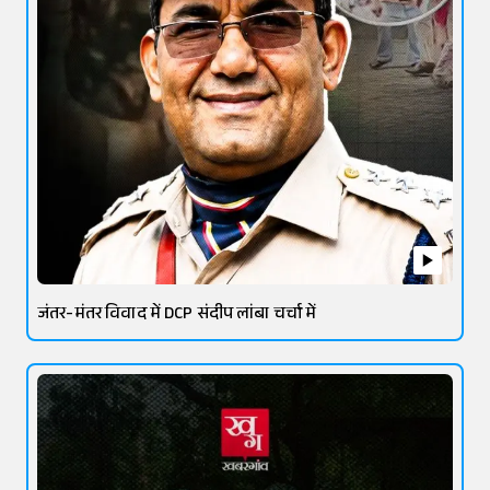
जंतर-मंतर विवाद में DCP संदीप लांबा चर्चा में