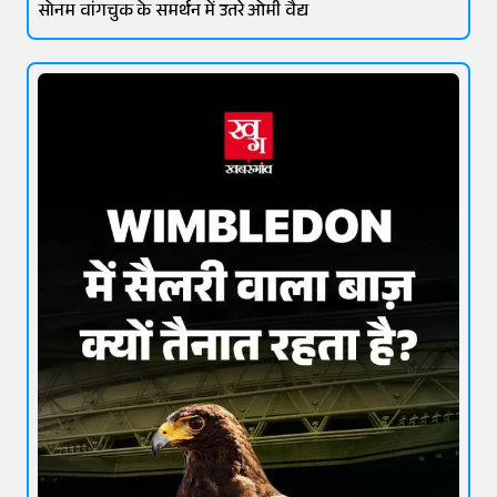
सोनम वांगचुक के समर्थन में उतरे ओमी वैद्य