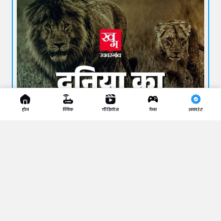
होम
क्विक
वीडियोज
गेम्स
अकाउंट