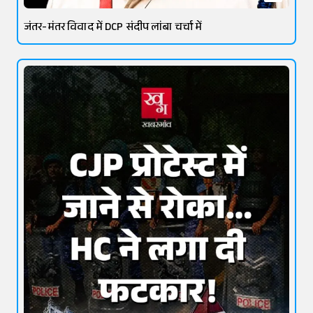
जंतर-मंतर विवाद में DCP संदीप लांबा चर्चा में