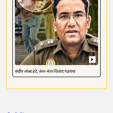
संदीप लांबा हटे, जंतर-मंतर विवाद गहराया