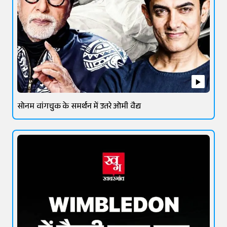
सोनम वांगचुक के समर्थन में उतरे ओमी वैद्य