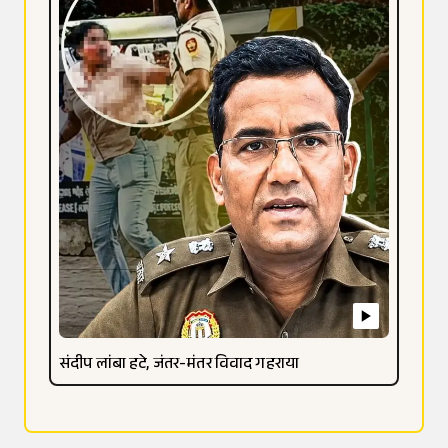
संदीप लांबा हटे, जंतर-मंतर विवाद गहराया