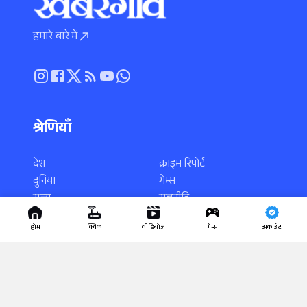
हमारे बारे में
श्रेणियाँ
देश
क्राइम रिपोर्ट
दुनिया
गेम्स
राज्य
राजनीति
स्पोर्ट्स
करियर
होम
क्विक
वीडियोज
गेम्स
अकाउंट
एंटरटेनमेंट
साइंस-टेक
धर्म-कर्म
वायरल न्यूज़
लाइफस्टाइल
यूटिलिटी
वीडियो
खबरगांव स्पेशल