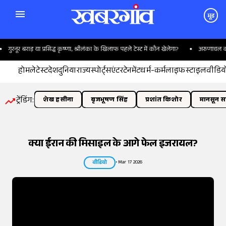
मूड
 प्रसिद्ध कृष्णा, श्रीलंका के खिलाफ पहले टेस्ट में कौन खेलेगा?
अरुणाचल की 27 जगहों के नाम
होम
लेटेस्ट
देश
दुनिया
राज्य
स्पोर्ट्स
एंटरटेनमेंट
धर्म-कर्म
लाइफस्टाइल
वीडिय
ट्रेंडिंग:
शेख हसीना
बृजभूषण सिंह
प्रशांत किशोर
मानसून सत
क्या ईरान की मिसाइल के आगे फेल इजरायल?
•
Mar 17 2026
वीडियो
तस्वीर:
इंडियन एक्सप्रेस/योगेश पाटिल