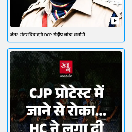
जंतर-मंतर विवाद में DCP संदीप लांबा चर्चा में