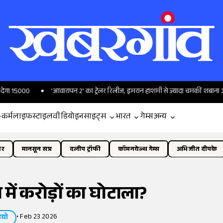
'आवारापन 2' का ट्रेलर रिलीज, इमरान हाशमी से ज्यादा चमकीं शबाना आजमी
-कर्म
लाइफस्टाइल
वीडियो
इनसाइट्स
भारत
गेम्स
अन्य
ोर
मानसून सत्र
दलीप ट्रॉफी
कॉमनवेल्थ गेम्स
अभिजीत दीपके
ें करोड़ों का घोटाला?
•
Feb 23 2026
ियो