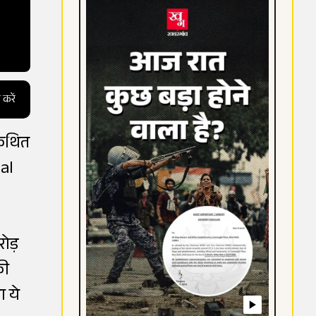
 करें
 कथित
Lal
ोड़
की
ा ये