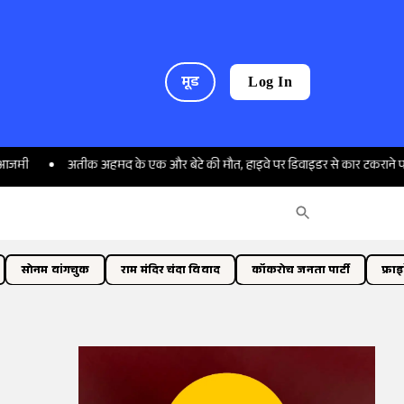
मूड
Log In
अतीक अहमद के एक और बेटे की मौत, हाइवे पर डिवाइडर से कार टकराने पर गई जान
सोनम वांगचुक
राम मंदिर चंदा विवाद
कॉकरोच जनता पार्टी
फ्रा