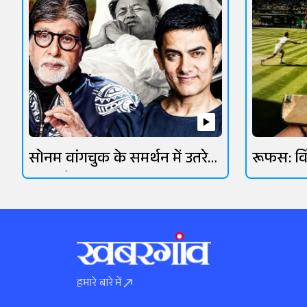
सोनम वांगचुक के समर्थन में उतरे
रूफस: व
ओमी वैद्य
आसमानी 
हमारे बारे में