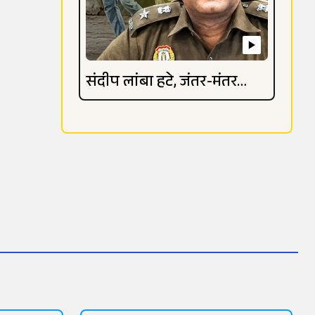
संदीप लांबा हटे, जंतर-मंतर
विवाद गहराया