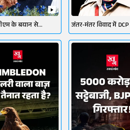
ीएम के बयान से
जंतर-मंतर विवाद में DCP
तेज
लांबा चर्चा में