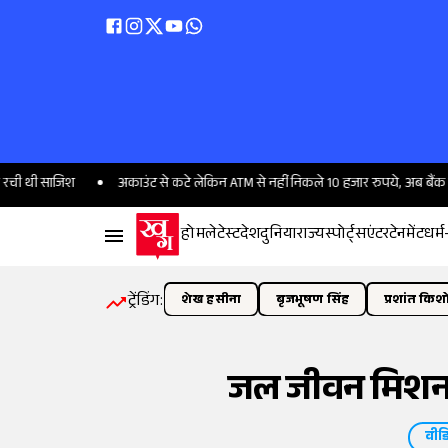
श
अकाउंट से कटे लेकिन ATM से नहीं निकले 10 हजार रुपये, अब बैंक देगा 15000
होम
लेटेस्ट
देश
दुनिया
राज्य
स्पोर्ट्स
एंटरटेनमेंट
धर्म
ट्रेंडिंग:
शेख हसीना
बृजभूषण सिंह
प्रशांत किश
जल जीवन मिशन म
वीड