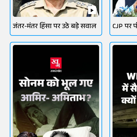
जंतर-मंतर हिंसा पर उठे बड़े सवाल
CJP पर प
सियासत 