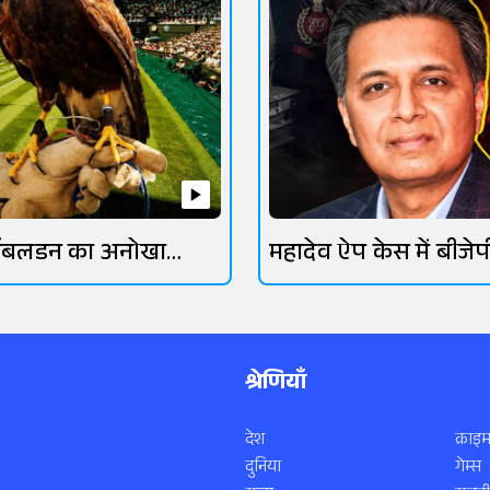
िंबलडन का अनोखा
महादेव ऐप केस में बीजेप
रक्षक
गिरफ्तार
श्रेणियाँ
देश
क्राइम
दुनिया
गेम्स