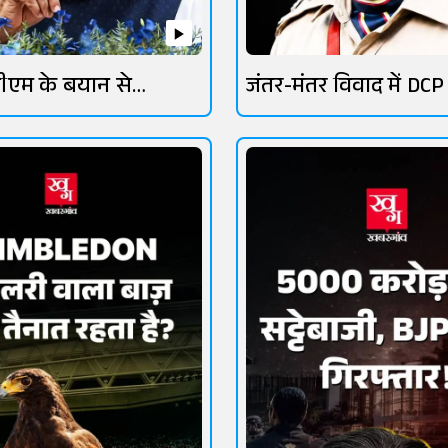
ीएम के बयान से
जंतर-मंतर विवाद में DCP
तेज
लांबा चर्चा में