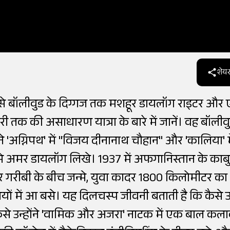
शेयर
े बॉलीवुड के दिग्गज तक मशहूर डायलॉग राइटर और 
क की असाधारण यात्रा के बारे में जानें। वह बॉलीवु
े 'अग्निपथ' में "विजय दीनानाथ चौहान" और 'कालिया' म
" जैसे अमर डायलॉग लिखे। 1937 में अफगानिस्तान के काबुल
र गरीबी के बीच जन्मे, युवा कादर 1800 किलोमीटर का
ों में आ बसे। यह दिलचस्प जीवनी बताती है कि कैसे
ा; कैसे उन्होंने 'वामिक और अजरा' नाटक में एक बाल कल