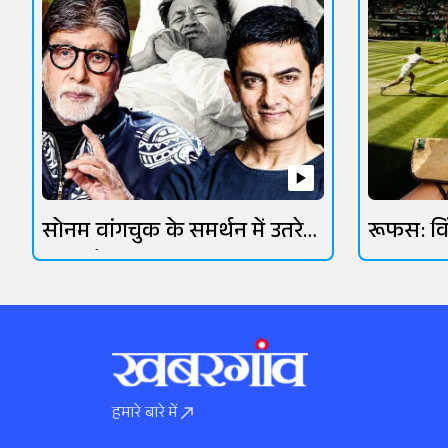
सोनम वांगचुक के समर्थन में उतरे
रूफस: व
ओमी वैद्य
आसमानी 
हमारे बारे में