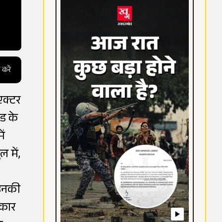
 करें
एक्टर
ड के
ें
 में,
 उनकी
ाकार