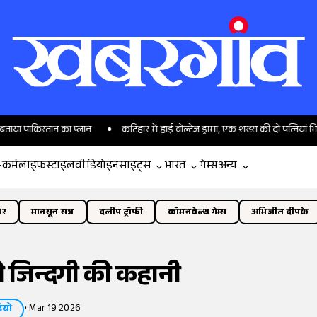
न का प्लान
कटिहार में हाई वोल्टेज ड्रामा, एक शख्स की दो पत्नियां भिड़ीं; हाथापा
-कर्म
लाइफस्टाइल
वीडियो
इनसाइट्स
भारत
गेम्स
अन्य
ोर
मानसून सत्र
दलीप ट्रॉफी
कॉमनवेल्थ गेम्स
अभिजीत दीपके
 जिन्दगी की कहानी
•
Mar 19 2026
ियो