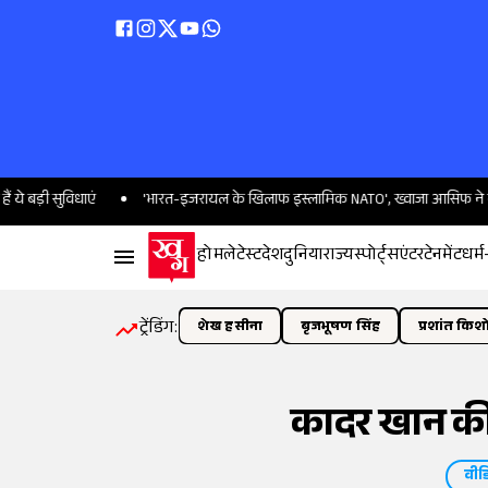
ाएं
'भारत-इजरायल के खिलाफ इस्लामिक NATO', ख्वाजा आसिफ ने बताया पाकिस्ता
होम
लेटेस्ट
देश
दुनिया
राज्य
स्पोर्ट्स
एंटरटेनमेंट
धर्म
ट्रेंडिंग:
शेख हसीना
बृजभूषण सिंह
प्रशांत किश
कादर खान की
वीड