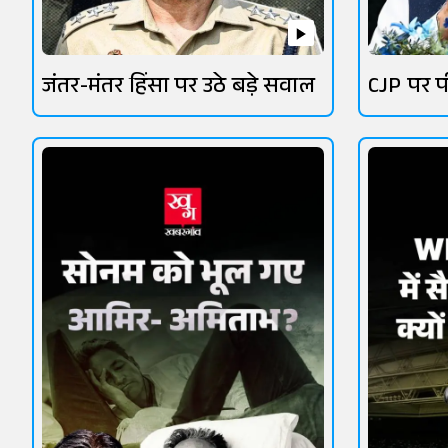
जंतर-मंतर हिंसा पर उठे बड़े सवाल
CJP पर प
सियासत 