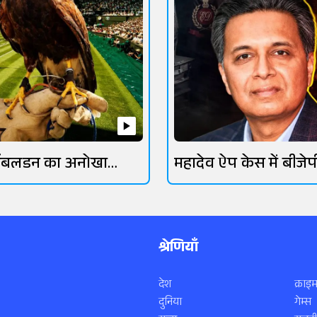
िंबलडन का अनोखा
महादेव ऐप केस में बीजेप
रक्षक
गिरफ्तार
श्रेणियाँ
देश
क्राइम
दुनिया
गेम्स