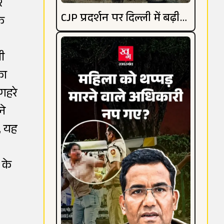
र
CJP प्रदर्शन पर दिल्ली में बढ़ी
े
हलचल
ी
का
गहरे
ने
थ, यह
 के