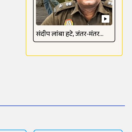
संदीप लांबा हटे, जंतर-मंतर
विवाद गहराया