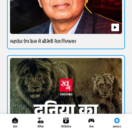
महादेव ऐप केस में बीजेपी नेता गिरफ्तार
होम
क्विक
वीडियोज
गेम्स
अकाउंट