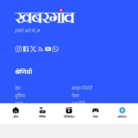
हमारे बारे में
श्रेणियाँ
देश
क्राइम रिपोर्ट
दुनिया
गेम्स
राज्य
राजनीति
स्पोर्ट्स
करियर
होम
क्विक
वीडियोज
गेम्स
अकाउंट
एंटरटेनमेंट
साइंस-टेक
धर्म-कर्म
वायरल न्यूज़
लाइफस्टाइल
यूटिलिटी