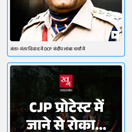
जंतर-मंतर विवाद में DCP संदीप लांबा चर्चा में