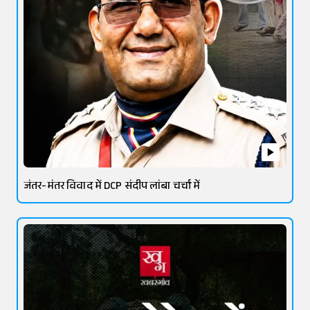
जंतर-मंतर विवाद में DCP संदीप लांबा चर्चा में