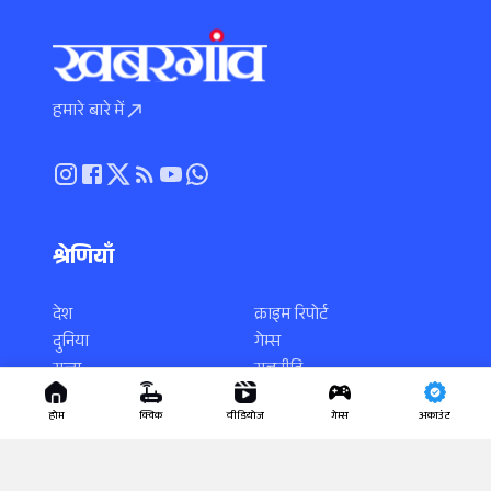
हमारे बारे में
श्रेणियाँ
देश
क्राइम रिपोर्ट
दुनिया
गेम्स
राज्य
राजनीति
स्पोर्ट्स
करियर
होम
क्विक
वीडियोज
गेम्स
अकाउंट
एंटरटेनमेंट
साइंस-टेक
धर्म-कर्म
वायरल न्यूज़
लाइफस्टाइल
यूटिलिटी