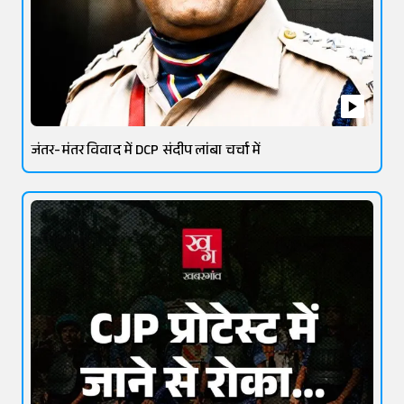
जंतर-मंतर विवाद में DCP संदीप लांबा चर्चा में