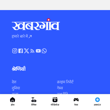
हमारे बारे में
श्रेणियाँ
देश
क्राइम रिपोर्ट
दुनिया
गेम्स
राज्य
राजनीति
स्पोर्ट्स
करियर
होम
क्विक
वीडियोज
गेम्स
अकाउंट
एंटरटेनमेंट
साइंस-टेक