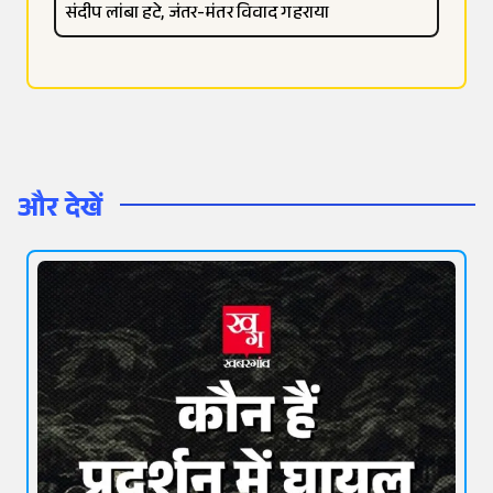
संदीप लांबा हटे, जंतर-मंतर विवाद गहराया
और देखें