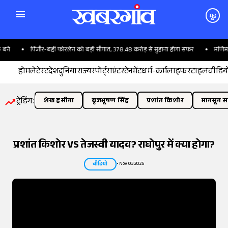
मूड
बद्दी फोरलेन को बड़ी सौगात, 378.48 करोड़ से सुहाना होगा सफर
मणिमहेश यात्रा पर बीड़ी-सि
होम
लेटेस्ट
देश
दुनिया
राज्य
स्पोर्ट्स
एंटरटेनमेंट
धर्म-कर्म
लाइफस्टाइल
वीडिय
ट्रेंडिंग:
शेख हसीना
बृजभूषण सिंह
प्रशांत किशोर
मानसून सत
प्रशांत किशोर VS तेजस्वी यादव? राघोपुर में क्या होगा?
•
Nov 03 2025
वीडियो
तस्वीर:
इंडियन एक्सप्रेस/योगेश पाटिल