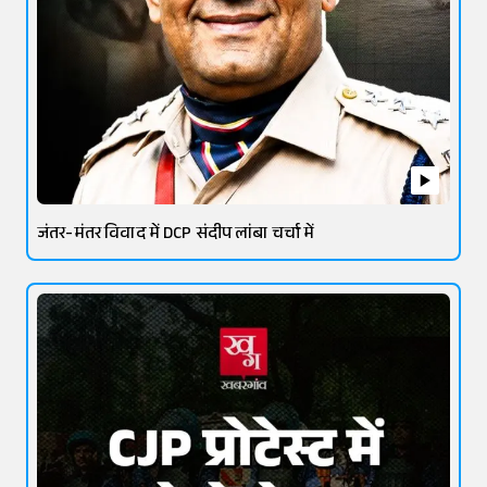
जंतर-मंतर विवाद में DCP संदीप लांबा चर्चा में