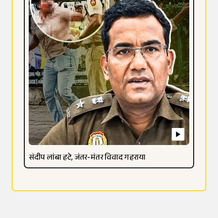
संदीप लांबा हटे, जंतर-मंतर विवाद गहराया