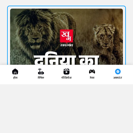
होम
क्विक
वीडियोज
गेम्स
अकाउंट