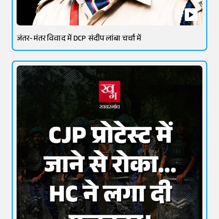
जंतर-मंतर विवाद में DCP संदीप लांबा चर्चा में