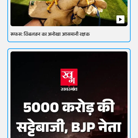
रूफस: विंबलडन का अनोखा आसमानी रक्षक