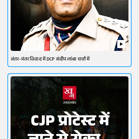
जंतर-मंतर विवाद में DCP संदीप लांबा चर्चा में