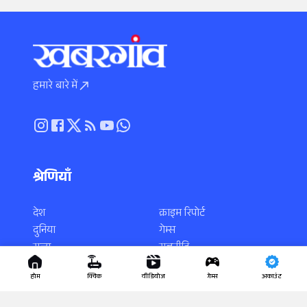
हमारे बारे में
श्रेणियाँ
देश
क्राइम रिपोर्ट
दुनिया
गेम्स
राज्य
राजनीति
स्पोर्ट्स
करियर
होम
क्विक
वीडियोज
गेम्स
अकाउंट
एंटरटेनमेंट
साइंस-टेक
धर्म-कर्म
वायरल न्यूज़