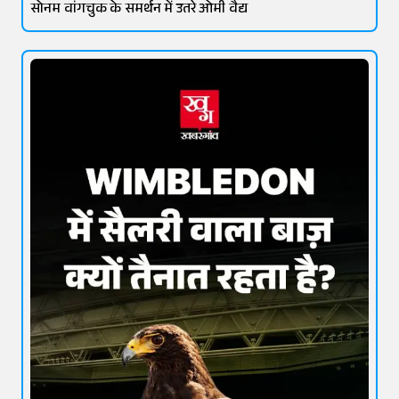
सोनम वांगचुक के समर्थन में उतरे ओमी वैद्य