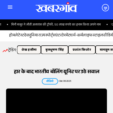
मूड
र ने जीती अलायंस की ट्रॉफी, 50 लाख रुपये का इनाम किया अपने नाम
'CM और सरकारों से कह
होम
लेटेस्ट
देश
दुनिया
राज्य
स्पोर्ट्स
एंटरटेनमेंट
धर्म-कर्म
लाइफस्टाइल
वीडिय
ट्रेंडिंग:
शेख हसीना
बृजभूषण सिंह
प्रशांत किशोर
मानसून सत
हार के बाद भारतीय बॉलिंग यूनिट पर उठे सवाल
•
Dec 09 2025
वीडियो
तस्वीर:
इंडियन एक्सप्रेस/योगेश पाटिल