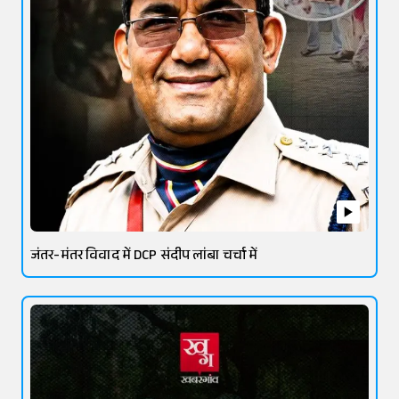
जंतर-मंतर विवाद में DCP संदीप लांबा चर्चा में