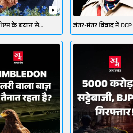
ीएम के बयान से
जंतर-मंतर विवाद में DCP
तेज
लांबा चर्चा में