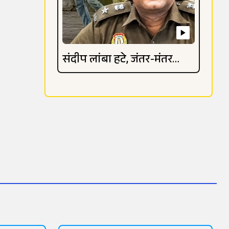
संदीप लांबा हटे, जंतर-मंतर
विवाद गहराया