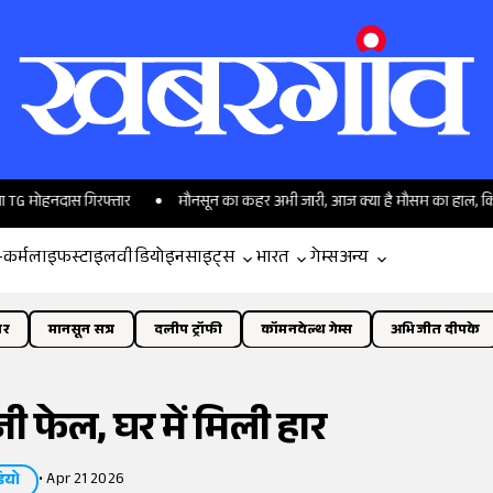
स गिरफ्तार
मौनसून का कहर अभी जारी, आज क्या है मौसम का हाल, किन राज्यों में हो
-कर्म
लाइफस्टाइल
वीडियो
इनसाइट्स
भारत
गेम्स
अन्य
ोर
मानसून सत्र
दलीप ट्रॉफी
कॉमनवेल्थ गेम्स
अभिजीत दीपके
ी फेल, घर में मिली हार
•
Apr 21 2026
ियो