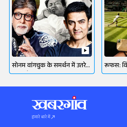
सोनम वांगचुक के समर्थन में उतरे
रूफस: व
ओमी वैद्य
आसमानी 
हमारे बारे में