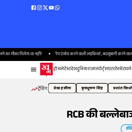
िलेगा या नहीं?
'रेप एंजॉय करने वाली लड़कियां', बदजुबानी करने वाला TG मोहनदा
होम
लेटेस्ट
देश
दुनिया
राज्य
स्पोर्ट्स
एंटरटेनमेंट
धर्म
ट्रेंडिंग:
शेख हसीना
बृजभूषण सिंह
प्रशांत किश
RCB की बल्लेबाज
वीड