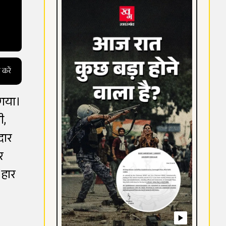
 करें
 गया।
ी,
दार
र
 हार