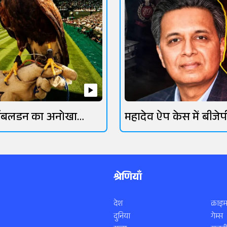
िंबलडन का अनोखा
महादेव ऐप केस में बीजेप
रक्षक
गिरफ्तार
श्रेणियाँ
देश
क्राइम
दुनिया
गेम्स