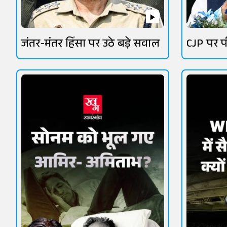
जंतर-मंतर हिंसा पर उठे बड़े सवाल
CJP पर प
सियासत 