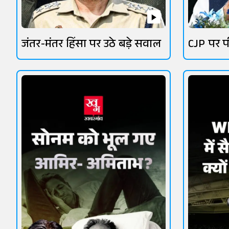
जंतर-मंतर हिंसा पर उठे बड़े सवाल
CJP पर प
सियासत 