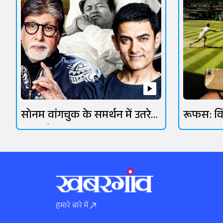
सोनम वांगचुक के समर्थन में उतरे
रूफस: व
ओमी वैद्य
आसमानी 
हमारे बारे में