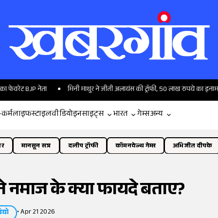
 नेता
मिनी माथुर ने जीती अलायंस की ट्रॉफी, 50 लाख रुपये का इनाम किया अपने न
-कर्म
लाइफस्टाइल
वीडियो
इनसाइट्स
भारत
गेम्स
अन्य
ोर
मानसून सत्र
दलीप ट्रॉफी
कॉमनवेल्थ गेम्स
अभिजीत दीपके
 ने नमाज के क्या फायदे बताए?
•
Apr 21 2026
ियो