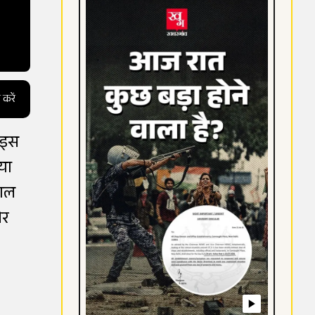
 करें
। इस
या
हाल
और