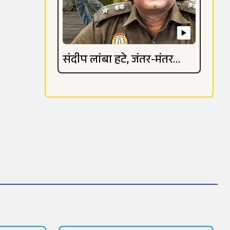
संदीप लांबा हटे, जंतर-मंतर
विवाद गहराया