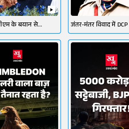
ीएम के बयान से
जंतर-मंतर विवाद में DCP
तेज
लांबा चर्चा में