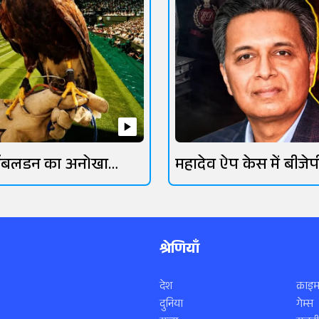
िंबलडन का अनोखा
महादेव ऐप केस में बीजेप
रक्षक
गिरफ्तार
श्रेणियाँ
देश
क्राइम
दुनिया
गेम्स