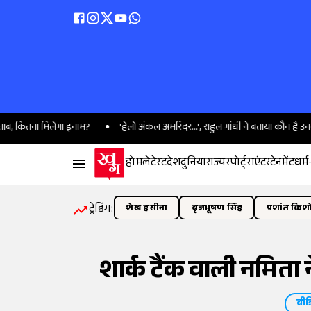
िलेगा इनाम?
'हेलो अंकल अमरिंदर...', राहुल गांधी ने बताया कौन है उनका फेवरेट BJP
होम
लेटेस्ट
देश
दुनिया
राज्य
स्पोर्ट्स
एंटरटेनमेंट
धर्म
ट्रेंडिंग:
शेख हसीना
बृजभूषण सिंह
प्रशांत किश
शार्क टैंक वाली नमिता
वीड